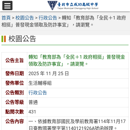
跳
至
選
主
首頁
>
校園公告
>
行政公告
>
轉知「教育部為「全民＋1 政府
單
要
相挺」普發現金領取及防詐事宜」，請瀏覽。
內
校園公告
容
區
轉知「教育部為「全民＋1 政府相挺」普發現金
公告主旨
領取及防詐事宜」，請瀏覽。
發佈日期
2025 年 11 月 25 日
發佈單位
生活輔導組
公告類別
行政公告
公告等級
普通
點閱次數
431
公告內容
一、依據教育部國民及學前教育署114年11月17
日臺教國署學字第1140121926A號函辦理。