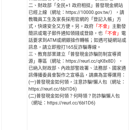
二、財政部「全民+1 政府相挺」普發現金網站
已經上線（網址：https://10000.gov.tw/），請
教職員工生及家長採用官網的「登記入帳」方
式，快速安全又方便。另，政府
「不會」
主動發
簡訊或電子郵件通知領錢或登錄，也
「不會」
電
話要求到ATM或網銀操作轉帳；如遇可疑網站或
訊息，請立即撥打165反詐騙專線。
三、教育部業建立「普發現金詐騙防制宣導資
源」專區（網址：https://reurl.cc/qK8x8D），
已納入財政部、內政部警政署、法務部、國家通
訊傳播委員會製作之宣導品，請廣為宣導運用：
(一)普發現金如何領，注意詐騙!懶人包（網址：
https://reurl.cc/6bl1D6)
(二)普發現金如何領？何時領？防詐騙懶人包
（網址：https://reurl.cc/6bl1D6)