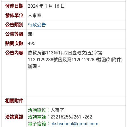
發佈日期
2024 年 1 月 16 日
發佈單位
人事室
公告類別
行政公告
公告等級
無
點閱次數
495
公告內容
依教育部113年1月2日臺教文(五)字第
1120129288號函及第1120129289號函(如附件)
辦理。
相關附件
洽詢單位：
人事室
洽詢資訊
洽詢電話：
23216256#261~262
電子信箱：
ckshschool@gmail.com