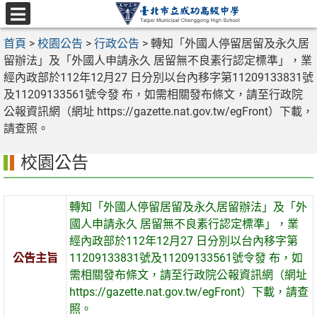
跳
至
選
主
首頁
>
校園公告
>
行政公告
>
轉知「外國人停留居留及永久居
單
要
留辦法」及「外國人申請永久 居留無不良素行認定標準」，業
內
經內政部於112年12月27 日分別以台內移字第11209133831號
容
及11209133561號令發 布，如需相關發布條文，請至行政院
區
公報資訊網（網址 https://gazette.nat.gov.tw/egFront）下載，
請查照。
校園公告
轉知「外國人停留居留及永久居留辦法」及「外
國人申請永久 居留無不良素行認定標準」，業
經內政部於112年12月27 日分別以台內移字第
公告主旨
11209133831號及11209133561號令發 布，如
需相關發布條文，請至行政院公報資訊網（網址
https://gazette.nat.gov.tw/egFront）下載，請查
照。