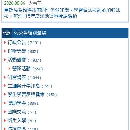
2026-08-06
人事室
民政局為增進市府同仁游泳知識，學習游泳技能並加強泳
技，辦理115年度泳池實地授課活動
依公告類別彙總
行政公告
( 7,191 )
得獎榮譽
( 302 )
活動競賽
( 1,907 )
營隊活動
( 651 )
研習講座
( 1,044 )
生涯與升學訊息
( 721 )
學生學習歷程檔案
( 159 )
獎助學金
( 335 )
國際交流
( 51 )
新生入學
( 51 )
防疫專區
( 118 )