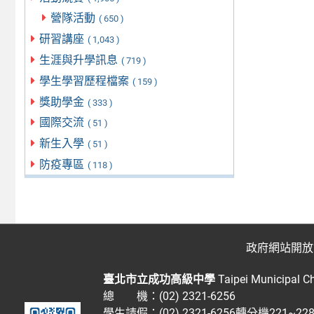
營隊活動
( 650 )
研習講座
( 1,043 )
生涯與升學訊息
( 719 )
學生學習歷程檔案
( 159 )
獎助學金
( 333 )
國際交流
( 51 )
新生入學
( 51 )
防疫專區
( 118 )
政府網站開放
臺北市立成功高級中學
Taipei Municipal C
總 機：(02) 2321-6256
學生請假：(02) 2321-6256轉分機221~2