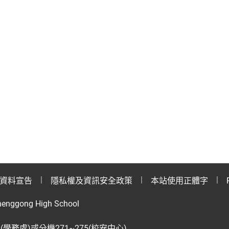
資料宣告
隱私權及資訊安全政策
本站使用正體字
henggong High School
28(學務處)或分機271~275(校安中心)