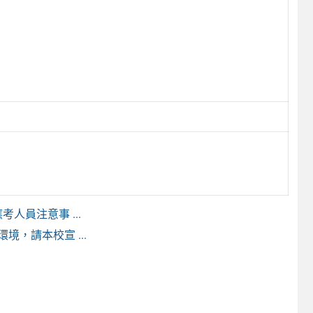
人員注意事 ...
，請本校宣 ...