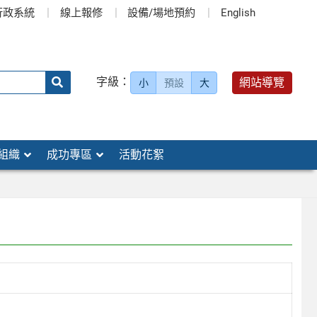
行政系統
線上報修
設備/場地預約
English
送出
字級：
網站導覽
小
預設
大
搜
尋：
組織
成功專區
活動花絮