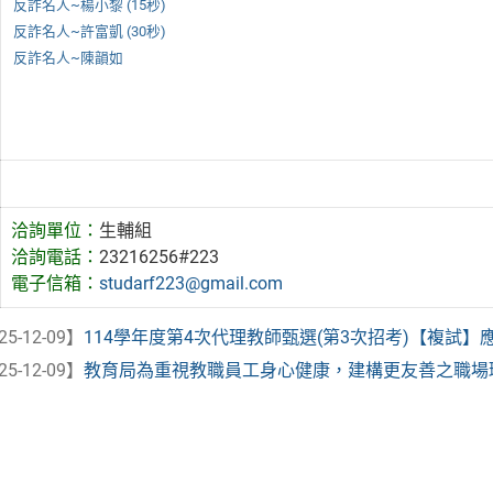
反詐名人~楊小黎 (15秒)
反詐名人~許富凱 (30秒)
反詐名人~陳韻如
洽詢單位：
生輔組
洽詢電話：
23216256#223
電子信箱：
studarf223@gmail.com
25-12-09】
114學年度第4次代理教師甄選(第3次招考)【複試】應考
25-12-09】
教育局為重視教職員工身心健康，建構更友善之職場環境