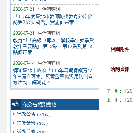
2026-07-21
生活輔導組
「115年度臺北市教師防災教育外埠參
訪第2梯次 研習」實施計畫案
2026-07-21
生活輔導組
教育部「高級中等以上學校學生就學貸
款作業要點」 第12點、第17點及第18
相關附件
點修正案
2026-07-14
生活輔導組
洽詢資訊
轉知臺北市政府「115年暑期保護青少
年—青春專案」反毒暨藥物濫用防制宣
導活動，請瀏覽。
【20
【20
依公告類別彙總
行政公告
( 7,180 )
得獎榮譽
( 302 )
活動競賽
( 1,905 )