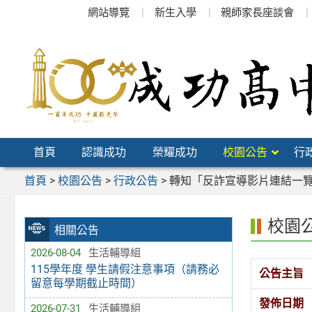
跳
網站導覽
新生入學
親師家長座談會
至
主
要
內
容
區
首頁
認識成功
榮耀成功
校園公告
行
首頁
>
校園公告
>
行政公告
>
轉知「反詐宣導影片連結一
校園
相關公告
2026-08-04
生活輔導組
115學年度 學生請假注意事項（請務必
公告主旨
留意每學期截止時間）
發佈日期
2026-07-31
生活輔導組