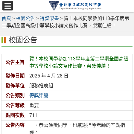
跳
至
選
主
首頁
>
校園公告
>
得獎榮譽
>
賀！本校同學參加113學年度第
單
要
二學期全國高級中等學校小論文寫作比賽，榮獲佳績！
內
校園公告
容
區
賀！本校同學參加113學年度第二學期全國高級
公告主旨
中等學校小論文寫作比賽，榮獲佳績！
發佈日期
2025 年 4 月 28 日
發佈單位
服務推廣組
公告類別
得獎榮譽
公告等級
重要
點閱次數
711
公告內容
一、恭喜獲獎同學，也感謝指導老師的辛勤指
導。