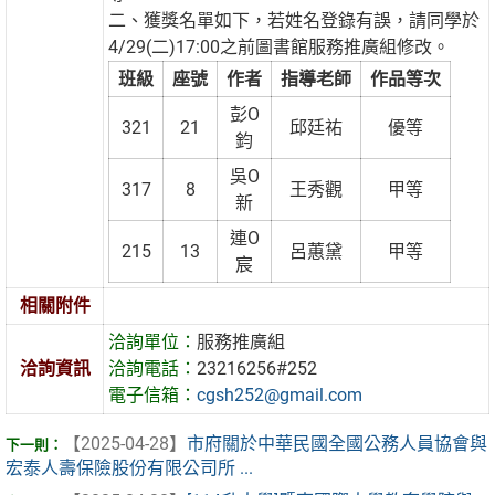
二、獲獎名單如下，若姓名登錄有誤，請同學於
4/29(二)17:00之前圖書館服務推廣組修改。
班級
座號
作者
指導老師
作品等次
彭O
321
21
邱廷祐
優等
鈞
吳O
317
8
王秀觀
甲等
新
連O
215
13
呂蕙黛
甲等
宸
相關附件
洽詢單位：
服務推廣組
洽詢資訊
洽詢電話：
23216256#252
電子信箱：
cgsh252@gmail.com
【2025-04-28】
市府關於中華民國全國公務人員協會與
宏泰人壽保險股份有限公司所 ...