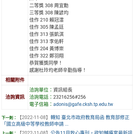
二等獎 308 周宜勳
三等獎 308 陳諺均
佳作 210 賴冠澐
佳作 305 陳孟廷
佳作 313 張凱淇
佳作 313 李佑軒
佳作 204 黃博崇
佳作 322 鄭羽翔
恭賀獲獎同學！
感謝杜玲均老師辛勤指導！
相關附件
洽詢單位：
資訊組長
洽詢資訊
洽詢電話：
23216256#256
電子信箱：
adonis@gafe.cksh.tp.edu.tw
【2022-11-08】
轉知 臺北市政府教育局函 教育部修正
「國立高級中等學校教師申請 ...
【2022-11-08】
公告11月牧心專刊，欲知輔導室最新訊