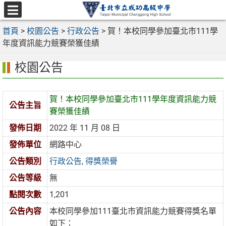
跳
至
選
主
首頁
>
校園公告
>
行政公告
>
賀！本校同學參加臺北市111學
單
要
年度資訊能力競賽榮獲佳績
內
校園公告
容
區
賀！本校同學參加臺北市111學年度資訊能力競
公告主旨
賽榮獲佳績
發佈日期
2022 年 11 月 08 日
發佈單位
網路中心
公告類別
行政公告
,
得獎榮譽
公告等級
無
點閱次數
1,201
公告內容
本校同學參加111臺北市資訊能力競賽得獎名單
如下：