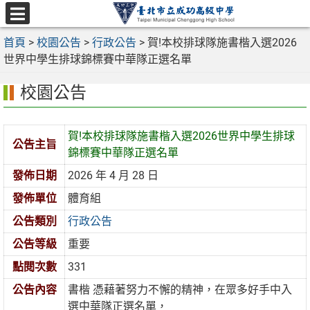
跳
至
選
主
首頁
>
校園公告
>
行政公告
>
賀!本校排球隊施書楷入選2026
單
要
世界中學生排球錦標賽中華隊正選名單
內
校園公告
容
區
賀!本校排球隊施書楷入選2026世界中學生排球
公告主旨
錦標賽中華隊正選名單
發佈日期
2026 年 4 月 28 日
發佈單位
體育組
公告類別
行政公告
公告等級
重要
點閱次數
331
公告內容
書楷 憑藉著努力不懈的精神，在眾多好手中入
選中華隊正選名單，