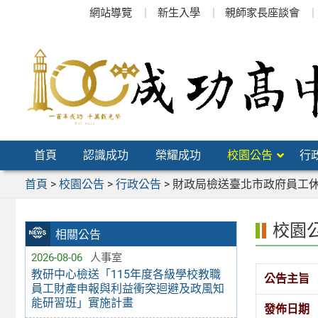
跳
網站導覽
新生入學
親師家長座談會
至
主
要
內
容
區
首頁
認識成功
榮耀成功
校園公告
行
首頁
>
校園公告
>
行政公告
>
財政局檢送臺北市政府員工休
校園
相關公告
2026-08-06
人事室
教研中心檢送「115年度各級學校教職
公告主旨
員工財產申報與利益衝突迴避及政風知
能研習班」實施計畫
發佈日期