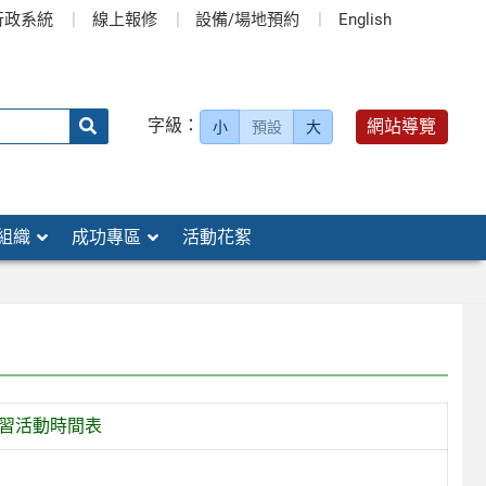
行政系統
線上報修
設備/場地預約
English
送出
字級：
網站導覽
小
預設
大
搜
尋：
組織
成功專區
活動花絮
研習活動時間表