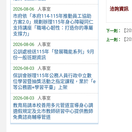
洽詢資訊
2026-08-06
人事室
市府依「本府114-115年推動員工協助
方案2.0」規劃辦理115年身心障礙同仁
支持講座「職場心韌性：打造你的專屬
【20
支撐力」
【20
2026-08-06
人事室
公訓處檢送115年「發展職能系列」9月
份一般班期資訊
2026-08-03
人事室
保訓會辦理115年公務人員行政中立數
位學習暨抽獎活動之指定課程，業於「e
等公務園+學習平臺」上架
2026-08-03
人事室
教育局請本校善用多元管道宣導身心調
適假規定及北市教師研習中心提供教師
免費諮商輔導管道