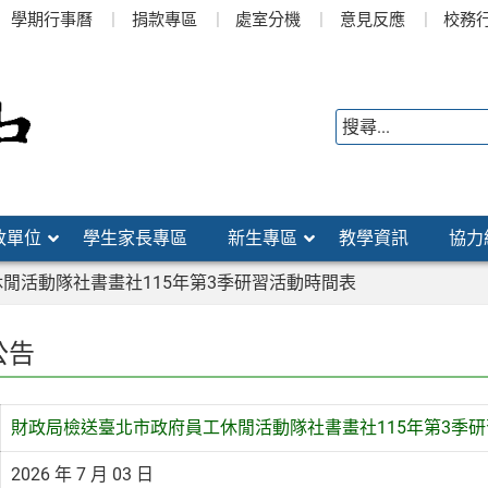
學期行事曆
捐款專區
處室分機
意見反應
校務
政單位
學生家長專區
新生專區
教學資訊
協力
閒活動隊社書畫社115年第3季研習活動時間表
公告
財政局檢送臺北市政府員工休閒活動隊社書畫社115年第3季
2026 年 7 月 03 日