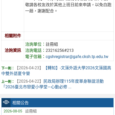
敬請各校友改於其他上班日前來申請，以免白跑
一趟，謝謝配合。
相關附件
洽詢單位：
註冊組
洽詢資訊
洽詢電話：
23216256#213
電子信箱：
cgshregistrar@gafe.cksh.tp.edu.tw
【2026-04-23】
【轉知】-文藻外語大學2026文藻國高
中雙外語夏令營
【2026-04-22】
民政局辦理115年度單身聯誼活動
「2026臺北市戀愛小學堂—心動必修 ...
相關公告
2026-08-05
註冊組