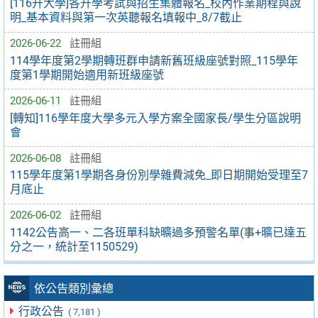
[116升大學]各升學考試與招生集體報名_校內作業期程與說
明_基本資料與第一次英聽報名填報中_8/7截止
2026-06-22
註冊組
114學年度第2學期轉班群申請新舊班級座號對照_115學年
度第1學期開始適用新班級座號
2026-06-11
註冊組
[轉知]116學年度大學多元入學方案全國家長/學生分區說明
會
2026-06-08
註冊組
115學年度第1學期各身份別學雜費減免_即日期開始受理至7
月底止
2026-06-02
註冊組
1142公告高一、二各班單科缺曠過多預警名單(事+曠已達五
分之一，統計至1150529)
依公告類別彙總
行政公告
( 7,181 )