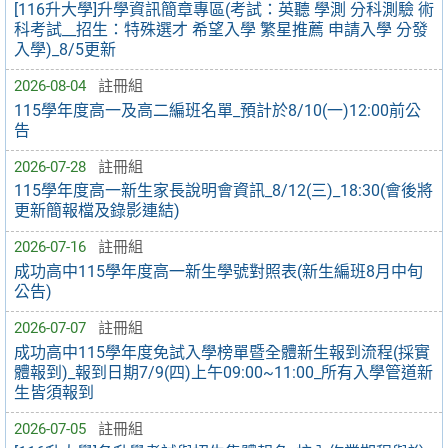
[116升大學]升學資訊簡章專區(考試：英聽 學測 分科測驗 術
科考試__招生：特殊選才 希望入學 繁星推薦 申請入學 分發
入學)_8/5更新
2026-08-04
註冊組
115學年度高一及高二編班名單_預計於8/10(一)12:00前公
告
2026-07-28
註冊組
115學年度高一新生家長說明會資訊_8/12(三)_18:30(會後將
更新簡報檔及錄影連結)
2026-07-16
註冊組
成功高中115學年度高一新生學號對照表(新生編班8月中旬
公告)
2026-07-07
註冊組
成功高中115學年度免試入學榜單暨全體新生報到流程(採實
體報到)_報到日期7/9(四)上午09:00~11:00_所有入學管道新
生皆須報到
2026-07-05
註冊組