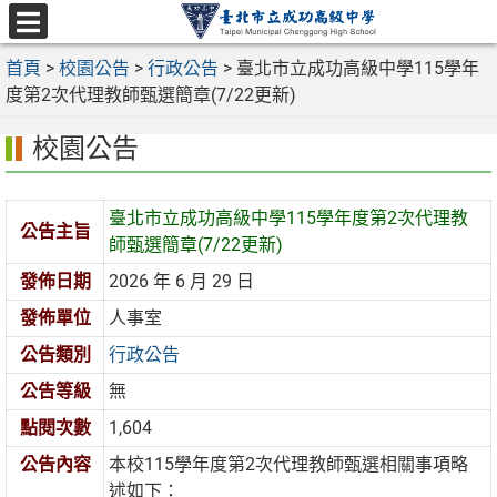
跳
至
選
主
首頁
>
校園公告
>
行政公告
>
臺北市立成功高級中學115學年
單
要
度第2次代理教師甄選簡章(7/22更新)
內
校園公告
容
區
臺北市立成功高級中學115學年度第2次代理教
公告主旨
師甄選簡章(7/22更新)
發佈日期
2026 年 6 月 29 日
發佈單位
人事室
公告類別
行政公告
公告等級
無
點閱次數
1,604
公告內容
本校115學年度第2次代理教師甄選相關事項略
述如下：