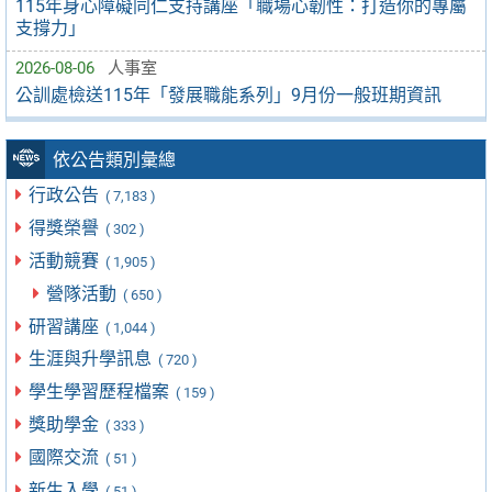
115年身心障礙同仁支持講座「職場心韌性：打造你的專屬
支撐力」
2026-08-06
人事室
公訓處檢送115年「發展職能系列」9月份一般班期資訊
依公告類別彙總
行政公告
( 7,183 )
得獎榮譽
( 302 )
活動競賽
( 1,905 )
營隊活動
( 650 )
研習講座
( 1,044 )
生涯與升學訊息
( 720 )
學生學習歷程檔案
( 159 )
獎助學金
( 333 )
國際交流
( 51 )
新生入學
( 51 )