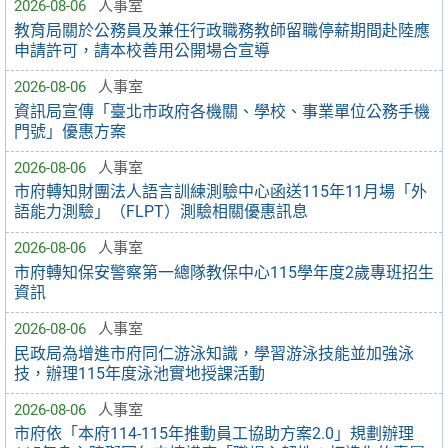
2026-08-06
人事室
教育局關於公務員及兼任行政職務教師留職停薪期間赴陸應
申請許可，請本校善用公開場合宣導
2026-08-06
人事室
資訊局宣傳「臺北市政府各機關、學校、事業單位公務手機
門號」優惠方案
2026-08-06
人事室
市府轉知財團法人語言訓練測驗中心函送115年11月場「外
語能力測驗」（FLPT）測驗相關優惠訊息
2026-08-06
人事室
市府轉知保安警察第一總隊教保中心115學年度2歲專班招生
資訊
2026-08-06
人事室
民政局為增進市府同仁游泳知識，學習游泳技能並加強泳
技，辦理115年度泳池實地授課活動
2026-08-06
人事室
市府依「本府114-115年推動員工協助方案2.0」規劃辦理