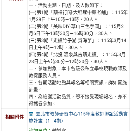
一、活動主題、日期、及人數如下：
(一)第1期「藥裡行間-大稻埕中藥老鋪」：115年
1月29日上午10時—13時，20人。
(二)第2期「美味DIY-草山三色芋圓」：115月2
月6日下午13時30分—16時30分，30人。
(三)第3期「走讀竹子湖-賞海芋」：115年3月14
日上午9時—12時，30人。
(四)第4期「北投-溫泉與古蹟走讀」：115年3月
28日上午9時30分—12時30分，30人。
二、參加對象：本市各級公私立學校現職教師及
教保服務人員。
三、各期活動地點與報名等相關資訊，詳如實施
計畫。
四、為維護活動品質，恕不接受現場報名，亦不
得攜眷參加。
臺北市教師研習中心115年度教師聯誼活動實
相關附件
施計畫（1—4期）
洽詢單位：
輔導室