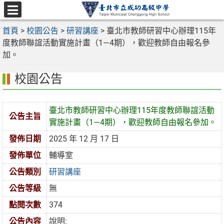
跳
至
選
主
首頁
>
校園公告
>
研習講座
>
臺北市教師研習中心辦理115年
單
要
度教師聯誼活動實施計畫（1—4期），歡迎教師自由報名參
內
加。
容
校園公告
區
臺北市教師研習中心辦理115年度教師聯誼活動
公告主旨
實施計畫（1—4期），歡迎教師自由報名參加。
發佈日期
2025 年 12 月 17 日
發佈單位
輔導室
公告類別
研習講座
公告等級
無
點閱次數
374
公告內容
說明: