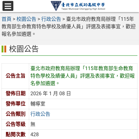
跳
至
選
主
首頁
>
校園公告
>
行政公告
>
臺北市政府教育局辦理「115年
單
要
教育部生命教育特色學校及績優人員」評選及表揚事宜，歡迎
內
報名參加遴選。
容
校園公告
區
臺北市政府教育局辦理「115年教育部生命教育
公告主旨
特色學校及績優人員」評選及表揚事宜，歡迎報
名參加遴選。
發佈日期
2026 年 1 月 08 日
發佈單位
輔導室
公告類別
行政公告
公告等級
無
點閱次數
428