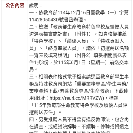
公告內容
說明：
一、依教育部114年12月16日臺教學（一）字第
1142805043D號書函辦理。
二、檢送「教育部生命教育特色學校及績優人員
遴選表揚實施計畫」（附件1），如貴校擬推薦
「特色學校」、「績優人員」、「特殊貢獻人
員」、「終身奉獻人員」，請依「初選薦送名額
一覽表及填寫說明」（附件2）填妥相關薦送表
件1式3份，於115年6月1日（星期一）前送交本
局。
三、相關表件格式電子檔案請逕至教育部學生事
務及特殊教育司網站「重要業務專區/學生事務/
業務資料下載/素養教育專區/生命教育」下載使
用(網址：https://reurl.cc/MRRVZW)，標題
「115年教育部生命教育特色學校及績優人員評
選薦送表件」。
四、另受推薦人員不得曾有違反教師法，包含尚
在調查、或經議決解聘、不續聘、停聘或資遣之