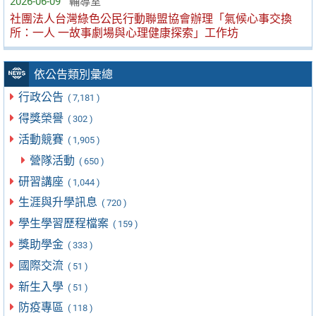
2026-06-09
輔導室
社團法人台灣綠色公民行動聯盟協會辦理「氣候心事交換
所：一人 一故事劇場與心理健康探索」工作坊
依公告類別彙總
行政公告
( 7,181 )
得獎榮譽
( 302 )
活動競賽
( 1,905 )
營隊活動
( 650 )
研習講座
( 1,044 )
生涯與升學訊息
( 720 )
學生學習歷程檔案
( 159 )
獎助學金
( 333 )
國際交流
( 51 )
新生入學
( 51 )
防疫專區
( 118 )