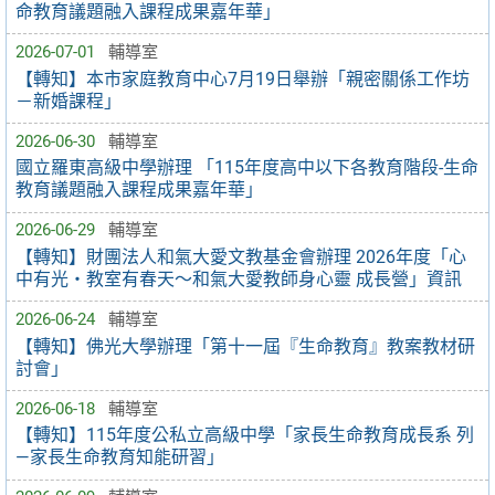
命教育議題融入課程成果嘉年華」
2026-07-01
輔導室
【轉知】本市家庭教育中心7月19日舉辦「親密關係工作坊
－新婚課程」
2026-06-30
輔導室
國立羅東高級中學辦理 「115年度高中以下各教育階段-生命
教育議題融入課程成果嘉年華」
2026-06-29
輔導室
【轉知】財團法人和氣大愛文教基金會辦理 2026年度「心
中有光・教室有春天～和氣大愛教師身心靈 成長營」資訊
2026-06-24
輔導室
【轉知】佛光大學辦理「第十一屆『生命教育』教案教材研
討會」
2026-06-18
輔導室
【轉知】115年度公私立高級中學「家長生命教育成長系 列
—家長生命教育知能研習」