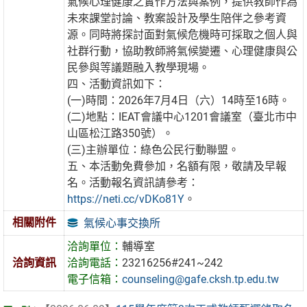
氣候心理健康之實作方法與案例，提供教師作為
未來課堂討論、教案設計及學生陪伴之參考資
源。同時將探討面對氣候危機時可採取之個人與
社群行動，協助教師將氣候變遷、心理健康與公
民參與等議題融入教學現場。
四、活動資訊如下：
(一)時間：2026年7月4日（六）14時至16時。
(二)地點：IEAT會議中心1201會議室（臺北市中
山區松江路350號）。
(三)主辦單位：綠色公民行動聯盟。
五、本活動免費參加，名額有限，敬請及早報
名。活動報名資訊請參考：
https://neti.cc/vDKo81Y
。
相關附件
氣候心事交換所
洽詢單位：
輔導室
洽詢資訊
洽詢電話：
23216256#241~242
電子信箱：
counseling@gafe.cksh.tp.edu.tw