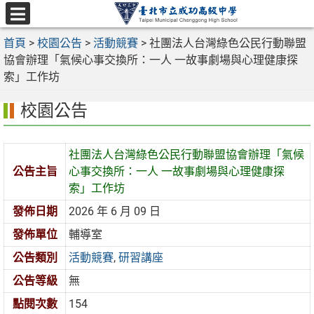
跳
至
選
主
首頁
>
校園公告
>
活動競賽
>
社團法人台灣綠色公民行動聯盟
單
要
協會辦理「氣候心事交換所：一人 一故事劇場與心理健康探
內
索」工作坊
容
校園公告
區
社團法人台灣綠色公民行動聯盟協會辦理「氣候
公告主旨
心事交換所：一人 一故事劇場與心理健康探
索」工作坊
發佈日期
2026 年 6 月 09 日
發佈單位
輔導室
公告類別
活動競賽
,
研習講座
公告等級
無
點閱次數
154