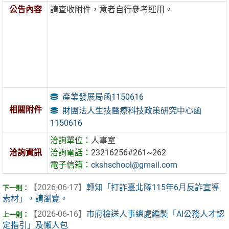
公告內容
請查收附件，意者自行參考運用。
產業發展局函1150616
相關附件
財團法人生技醫療科技政策研究中心函
1150616
洽詢單位：
人事室
洽詢資訊
洽詢電話：
23216256#261~262
電子信箱：
ckshschool@gmail.com
【2026-06-17】
轉知「打詐臺北隊115年6月反詐宣導
素材」，請瀏覽。
【2026-06-16】
市府檢送人事總處編製「AI公務人才認
定指引」及懶人包