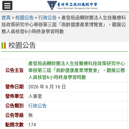
跳
至
選
主
首頁
>
校園公告
>
行政公告
>
產發局函轉財團法人生技醫療科
單
要
技政策研究中心舉辦第三屆「高齡健康產業博覽會」，觀展公
內
務人員核發6小時終身學習時數
容
校園公告
區
產發局函轉財團法人生技醫療科技政策研究中心
公告主旨
舉辦第三屆「高齡健康產業博覽會」，觀展公務
人員核發6小時終身學習時數
發佈日期
2026 年 6 月 16 日
發佈單位
人事室
公告類別
行政公告
公告等級
無
點閱次數
174