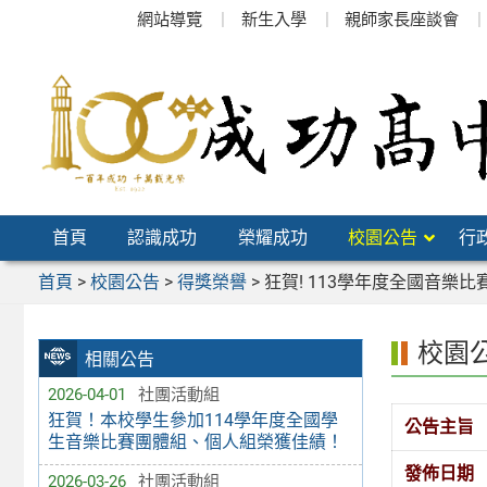
跳
網站導覽
新生入學
親師家長座談會
至
主
要
內
容
區
首頁
認識成功
榮耀成功
校園公告
行
首頁
>
校園公告
>
得獎榮譽
>
狂賀! 113學年度全國音樂
校園
相關公告
2026-04-01
社團活動組
狂賀！本校學生參加114學年度全國學
公告主旨
生音樂比賽團體組、個人組榮獲佳績！
發佈日期
2026-03-26
社團活動組