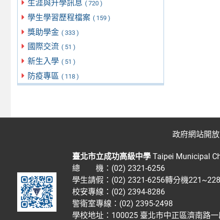
生涯與升學訊息
( 720 )
學生學習歷程檔案
( 159 )
獎助學金
( 333 )
國際交流
( 51 )
新生入學
( 51 )
防疫專區
( 118 )
政府網站開放
臺北市立成功高級中學
Taipei Municipal C
總 機：(02) 2321-6256
學生請假：(02) 2321-6256轉分機221~2
校安專線：(02) 2394-8286
警衛室專線：(02) 2395-2498
學校地址：100025 臺北市中正區濟南路一