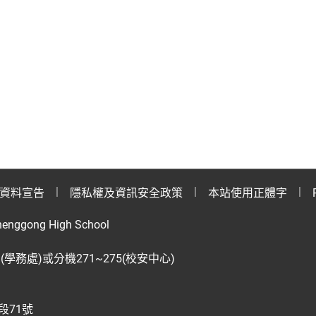
資料宣告
隱私權及資訊安全政策
本站使用正體字
henggong High School
28(學務處)或分機271~275(校安中心)
段71號