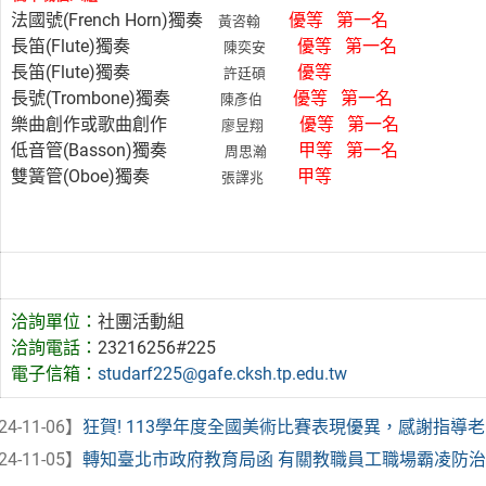
法國號(French Horn)獨奏
優等 第一名
黃咨翰
長笛(Flute)獨奏
優等 第一名
陳奕安
長笛(Flute)獨奏
優等
許廷碩
長號(Trombone)獨奏
優等 第一名
陳彥伯
樂曲創作或歌曲創作
優等 第一名
廖昱翔
低音管(Basson)獨奏
甲等 第一名
周思瀚
雙簧管(Oboe)獨奏
甲等
張譯兆
洽詢單位：
社團活動組
洽詢電話：
23216256#225
電子信箱：
studarf225@gafe.cksh.tp.edu.tw
24-11-06】
狂賀! 113學年度全國美術比賽表現優異，感謝指導
24-11-05】
轉知臺北市政府教育局函 有關教職員工職場霸凌防