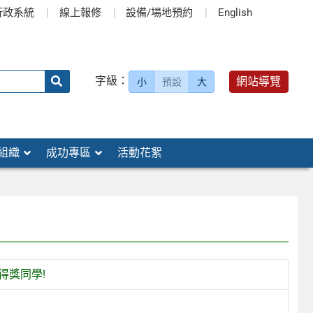
行政系統
線上報修
設備/場地預約
English
送出
字級：
網站導覽
小
預設
大
搜
尋：
組織
成功專區
活動花絮
得獎同學!