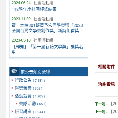
2024-06-24
社團活動組
112學年度社團評鑑結果
2023-11-09
社團活動組
賀！本校301班黃予宏同學榮獲「2023
全國台灣文學營創作獎」新詩組首獎！
2023-05-10
社團活動組
【轉知】「第一屆新醅文學獎」獲獎名
單
相關附件
依公告類別彙總
行政公告
( 7,181 )
洽詢資訊
得獎榮譽
( 302 )
活動競賽
( 1,905 )
【20
營隊活動
( 650 )
【20
研習講座
( 1,044 )