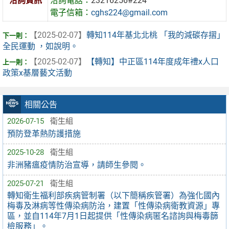
洽詢資訊
洽詢電話：
23216256#224
電子信箱：
cghs224@gmail.com
【2025-02-07】
轉知114年基北北桃 「我的減碳存摺」
全民運動 ，如說明。
【2025-02-07】
【轉知】中正區114年度成年禮x人口
政策x基層藝文活動
相關公告
2026-07-15
衛生組
預防登革熱防護措施
2025-10-28
衛生組
非洲豬瘟疫情防治宣導，請師生參閱。
2025-07-21
衛生組
轉知衛生福利部疾病管制署（以下簡稱疾管署）為強化國內
梅毒及淋病等性傳染病防治，建置「性傳染病衛教資源」專
區，並自114年7月1日起提供「性傳染病匿名諮詢與梅毒篩
檢服務」。