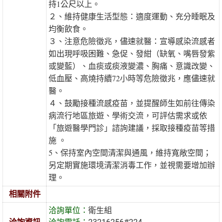
持1公尺以上。
２、維持健康生活型態：適度運動、充分睡眠及
均衡飲食。
３、注意危險徵兆，儘速就醫：宣導感染流感者
如出現呼吸困難、急促、發紺（缺氧、嘴唇發紫
或變藍）、血痰或痰液變濃、胸痛、意識改變、
低血壓、高燒持續72小時等危險徵兆，應儘速就
醫。
４、鼓勵接種流感疫苗，並提醒師生如前往傳染
病流行地區旅遊、學術交流，可評估需求或依
「旅遊醫學門診」諮詢建議，採取接種疫苗等措
施 。
5、保持室內空間清潔與通風，維持寬敞空間；
另定期實施環境清潔消毒工作，並視需要增加辦
理。
相關附件
洽詢單位：
衛生組