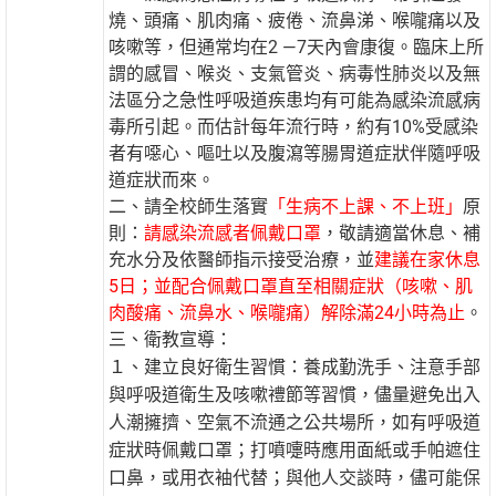
燒、頭痛、肌肉痛、疲倦、流鼻涕、喉嚨痛以及
咳嗽等，但通常均在2 —7天內會康復。臨床上所
謂的感冒、喉炎、支氣管炎、病毒性肺炎以及無
法區分之急性呼吸道疾患均有可能為感染流感病
毒所引起。而估計每年流行時，約有10%受感染
者有噁心、嘔吐以及腹瀉等腸胃道症狀伴隨呼吸
道症狀而來。
二、請全校師生落實
「生病不上課、不上班」
原
則：
請感染流感者佩戴口罩
，敬請適當休息、補
充水分及依醫師指示接受治療，並
建議在家休息
5日；並配合佩戴口罩直至相關症狀
（咳嗽、肌
肉酸痛、流鼻水、喉嚨痛）解除滿24小時為
止
。
三、衛教宣導：
１、建立良好衛生習慣：養成勤洗手、注意手部
與呼吸道衛生及咳嗽禮節等習慣，儘量避免出入
人潮擁擠、空氣不流通之公共場所，如有呼吸道
症狀時佩戴口罩；打噴嚏時應用面紙或手帕遮住
口鼻，或用衣袖代替；與他人交談時，儘可能保