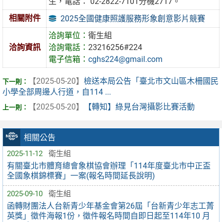
生，電話： 02-2822-7101分機2717。
相關附件
2025全國健康照護服務形象創意影片競賽
洽詢單位：
衛生組
洽詢資訊
洽詢電話：
23216256#224
電子信箱：
cghs224@gmail.com
【2025-05-20】
檢送本局公告「臺北市文山區木柵國民
小學全部周邊人行道，自114 ...
【2025-05-20】
【轉知】綠見台灣攝影比賽活動
相關公告
2025-11-12
衛生組
有關臺北市體育總會象棋協會辦理「114年度臺北市中正盃
全國象棋錦標賽」一案(報名時間延長說明)
2025-09-10
衛生組
函轉財團法人台新青少年基金會第26屆「台新青少年志工菁
英獎」徵件海報1份，徵件報名時間自即日起至114年10 月