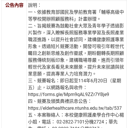
公告內容
說明：
一、依據教育部國民及學前教育署「輔導高級中
等學校開辦照顧服務科」計畫辦理。
二、旨揭競賽為鼓勵社會大眾及青年學子透過影
片製作，深入瞭解長照服務專業學習及長照產業
職涯進路，以提升社會認同，建構健康照護專業
形象。透過短片競賽活動，開發可吸引年輕世代
矚目之創新思維及創作靈感，期盼翻轉長期照顧
服務傳統刻板印象，建構職場尊嚴，進而引領年
輕世代及家長看見未來願景，提升未來就讀與就
業意願，提高專業人力培育潛力。
三、競賽報名：即日起至114年6月20日（星期
五）止，以網路報名與收件：
https://forms.gle/Mpm9qAL9ZZr7YBje9
四、競賽及頒獎典禮訊息公告：
https://elderhealthcare.ntunhs.edu.tw/tab/537
五、本案聯絡人：本校健康照護產學合作中心楊
小姐，電話： 02-2822-7101分機2724；華先