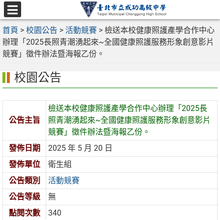
跳
至
選
主
首頁
>
校園公告
>
活動競賽
>
檢送本校健康照護產學合作中心
單
要
辦理「2025長照青潮湧起來~全國健康照護服務形象創意影片
內
競賽」徵件辦法暨海報乙份。
容
校園公告
區
檢送本校健康照護產學合作中心辦理「2025長
公告主旨
照青潮湧起來~全國健康照護服務形象創意影片
競賽」徵件辦法暨海報乙份。
發佈日期
2025 年 5 月 20 日
發佈單位
衛生組
公告類別
活動競賽
公告等級
無
點閱次數
340