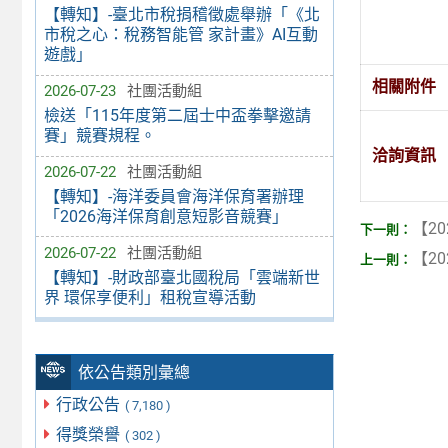
【轉知】-臺北市稅捐稽徵處舉辦「《北
市稅之心：稅務智能管 家計畫》AI互動
遊戲」
相關附件
2026-07-23
社團活動組
檢送「115年度第二屆士中盃拳擊邀請
賽」競賽規程。
洽詢資訊
2026-07-22
社團活動組
【轉知】-海洋委員會海洋保育署辦理
「2026海洋保育創意短影音競賽」
【20
2026-07-22
社團活動組
【20
【轉知】-財政部臺北國稅局「雲端新世
界 環保享便利」租稅宣導活動
依公告類別彙總
行政公告
( 7,180 )
得獎榮譽
( 302 )