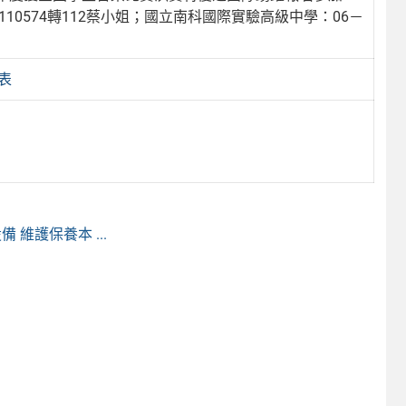
10574轉112蔡小姐；國立南科國際實驗高級中學：06－
表
維護保養本 ...