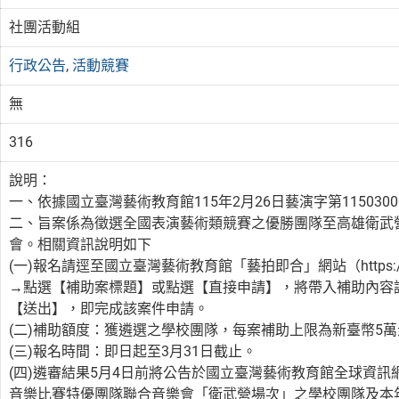
社團活動組
行政公告
,
活動競賽
無
316
說明：
一、依據國立臺灣藝術教育館115年2月26日藝演字第115030
二、旨案係為徵選全國表演藝術類競賽之優勝團隊至高雄衛武
會。相關資訊說明如下
(一)報名請逕至國立臺灣藝術教育館「藝拍即合」網站（https:/
→點選【補助案標題】或點選【直接申請】，將帶入補助內容
【送出】，即完成該案件申請。
(二)補助額度：獲遴選之學校團隊，每案補助上限為新臺幣5
(三)報名時間：即日起至3月31日截止。
(四)遴審結果5月4日前將公告於國立臺灣藝術教育館全球資訊
音樂比賽特優團隊聯合音樂會「衛武營場次」之學校團隊及本