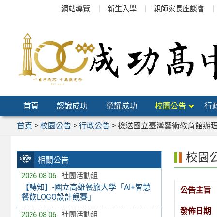
跳
網站導覽
新生入學
親師家長座談會
至
主
要
內
容
區
首頁
認識成功
榮耀成功
校園公告
行
首頁
>
校園公告
>
行政公告
>
檢送國立臺灣藝術教育館辦理
校園
相關公告
2026-08-06
社團活動組
【轉知】-國立高雄餐旅大學「AI+智慧
公告主旨
餐飲LOGO設計競賽」
發佈日期
2026-08-06
社團活動組