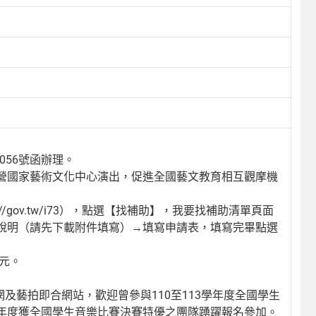
0056號函辦理。
營國家藝術文化中心演出，促進全國藝文教育相互觀摩機
/gov.tw/i73），點選【找補助】，我要找補助清單頁面
說明（請先下載附件填寫）→填寫申請表，填寫完畢點選
萬元。
網及藝拍即合網站，歡迎曾參與110至113學年度全國學生
年度獲全國學生音樂比賽決賽特優之團隊踴躍報名參加。