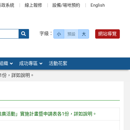
行政系統
線上報修
設備/場地預約
English
送出
字級：
網站導覽
小
預設
大
搜
尋：
組織
成功專區
活動花絮
1份，詳如說明。
推廣活動」實施計畫暨申請表各1份，詳如說明。