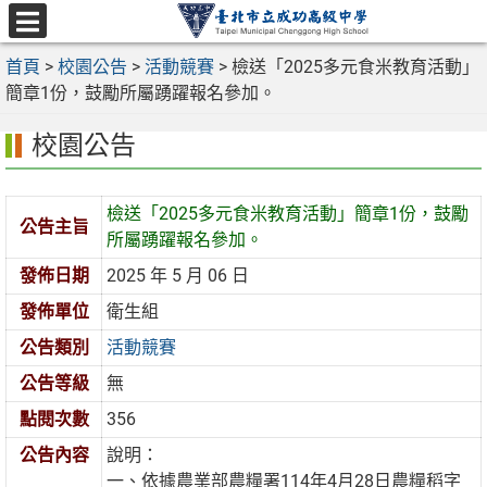
跳
至
選
主
首頁
>
校園公告
>
活動競賽
>
檢送「2025多元食米教育活動」
單
要
簡章1份，鼓勵所屬踴躍報名參加。
內
校園公告
容
區
檢送「2025多元食米教育活動」簡章1份，鼓勵
公告主旨
所屬踴躍報名參加。
發佈日期
2025 年 5 月 06 日
發佈單位
衛生組
公告類別
活動競賽
公告等級
無
點閱次數
356
公告內容
說明：
一、依據農業部農糧署114年4月28日農糧稻字