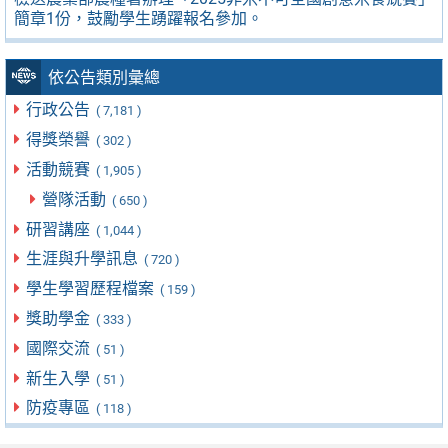
簡章1份，鼓勵學生踴躍報名參加。
依公告類別彙總
行政公告
( 7,181 )
得獎榮譽
( 302 )
活動競賽
( 1,905 )
營隊活動
( 650 )
研習講座
( 1,044 )
生涯與升學訊息
( 720 )
學生學習歷程檔案
( 159 )
獎助學金
( 333 )
國際交流
( 51 )
新生入學
( 51 )
防疫專區
( 118 )