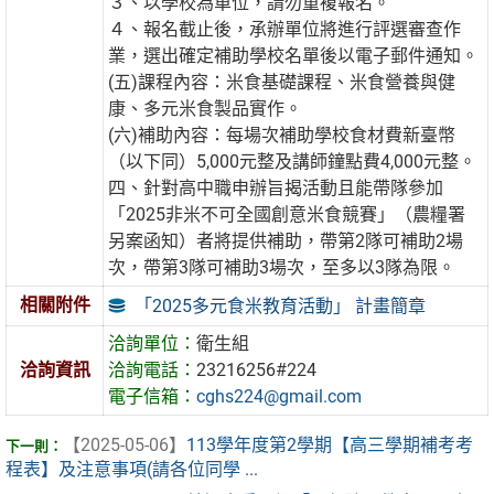
３、以學校為單位，請勿重複報名。
４、報名截止後，承辦單位將進行評選審查作
業，選出確定補助學校名單後以電子郵件通知。
(五)課程內容：米食基礎課程、米食營養與健
康、多元米食製品實作。
(六)補助內容：每場次補助學校食材費新臺幣
（以下同）5,000元整及講師鐘點費4,000元整。
四、針對高中職申辦旨揭活動且能帶隊參加
「2025非米不可全國創意米食競賽」（農糧署
另案函知）者將提供補助，帶第2隊可補助2場
次，帶第3隊可補助3場次，至多以3隊為限。
相關附件
「2025多元食米教育活動」 計畫簡章
洽詢單位：
衛生組
洽詢資訊
洽詢電話：
23216256#224
電子信箱：
cghs224@gmail.com
【2025-05-06】
113學年度第2學期【高三學期補考考
程表】及注意事項(請各位同學 ...