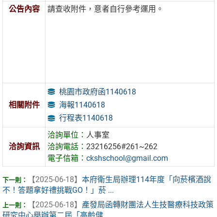
公告內容
請查收附件，意者自行參考運用。
桃園市政府函1140618
海報1140618
相關附件
行程表1140618
洽詢單位：
人事室
洽詢資訊
洽詢電話：
23216256#261~262
電子信箱：
ckshschool@gmail.com
【2025-06-18】
本府衛生局辦理114年度「向菸檳酒說
不！答題拿好禮挑戰GO！」菸 ...
【2025-06-18】
產發局函轉財團法人生技醫療科技政策
研究中心舉辦第二屆「高齡健 ...