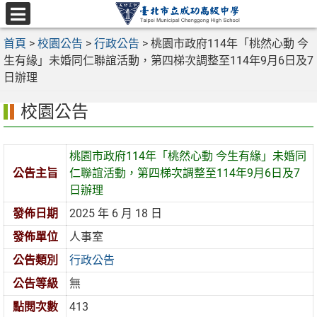
跳
至
選
主
首頁
>
校園公告
>
行政公告
>
桃園市政府114年「桃然心動 今
單
要
生有緣」未婚同仁聯誼活動，第四梯次調整至114年9月6日及7
內
日辦理
容
校園公告
區
桃園市政府114年「桃然心動 今生有緣」未婚同
公告主旨
仁聯誼活動，第四梯次調整至114年9月6日及7
日辦理
發佈日期
2025 年 6 月 18 日
發佈單位
人事室
公告類別
行政公告
公告等級
無
點閱次數
413