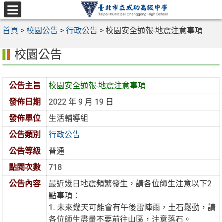
跳
至
選
主
首頁
>
校園公告
>
行政公告
>
校園安全通報-地震注意事項
單
要
校園公告
內
容
區
公告主旨
校園安全通報-地震注意事項
發佈日期
2022 年 9 月 19 日
發佈單位
生活輔導組
公告類別
行政公告
公告等級
普通
點閱次數
718
公告內容
最近幾日地震頻繁發生，請各位師生注意以下2
點事項：
1. 未來幾天可能會有午後雷陣雨，土石鬆動，請
各位師生盡量不要前往山區，注意落石。