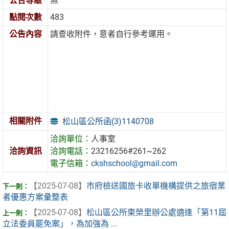
公告等級
無
點閱次數
483
公告內容
請查收附件，意者自行參考運用。
相關附件
松山區公所函(3)1140708
洽詢單位：
人事室
洽詢資訊
洽詢電話：
23216256#261~262
電子信箱：
ckshschool@gmail.com
【2025-07-08】
市府檢送國旅卡收單機構提供之旅宿業
者優惠方案彙整表
【2025-07-08】
松山區公所東榮里辦公處適逢「第11屆
立法委員罷免案」，為加強為 ...