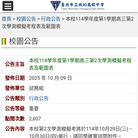
跳
至
選
主
首頁
>
校園公告
>
行政公告
>
本校114學年度第1學期高三第2
單
要
次學測模擬考程表及範圍表
內
校園公告
容
區
本校114學年度第1學期高三第2次學測模擬考程
公告主旨
表及範圍表
發佈日期
2025 年 10 月 09 日
發佈單位
試務組
公告類別
行政公告
公告等級
重要
點閱次數
2,607
公告內容
本校第2次學測模擬考將於114年10月29日(三)、
10月30日(四)舉行，請同學確實詳閱附件。