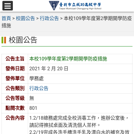
跳
至
選
主
首頁
>
校園公告
>
行政公告
>
本校109學年度第2學期開學防疫
單
要
措施
內
校園公告
容
區
公告主旨
本校109學年度第2學期開學防疫措施
發佈日期
2021 年 2 月 20 日
發佈單位
學務處
公告類別
行政公告
公告等級
無
點閱次數
801
公告內容
1.2/18總務處完成全校消毒工作，進辦公室後，
請記得擦拭桌面及清洗個人茶杯。
2.2/19完成各洗手槽洗手乳及漂白水的補充及放