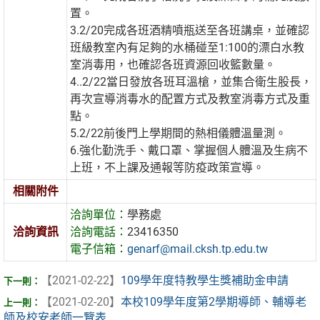
置。
3.2/20完成各班酒精噴瓶送至各班講桌，並確認
班級教室內有足夠的水桶碰至1:100的漂白水教
室消毒用，也確認各班資源回收籃數量。
4..2/22當日發放各班耳溫槍，並集合衛生股長，
再次宣導消毒水的配置方式及教室消毒方式及重
點。
5.2/22前後門上學期間的熱相儀體溫量測。
6.強化勤洗手、戴口罩、掌握個人體溫及生病不
上班，不上課及通報等防疫政策宣導。
相關附件
洽詢單位：
學務處
洽詢資訊
洽詢電話：
23416350
電子信箱：
genarf@mail.cksh.tp.edu.tw
【2021-02-22】
109學年度特教學生獎補助金申請
【2021-02-20】
本校109學年度第2學期導師、輔導老
師及校安老師一覽表