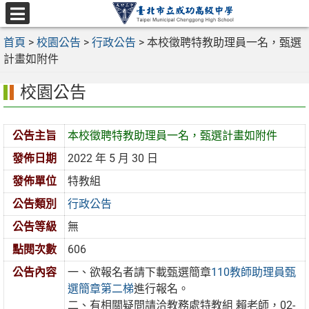
跳
至
選
主
首頁
>
校園公告
>
行政公告
>
本校徵聘特教助理員一名，甄選
單
要
計畫如附件
內
校園公告
容
區
公告主旨
本校徵聘特教助理員一名，甄選計畫如附件
發佈日期
2022 年 5 月 30 日
發佈單位
特教組
公告類別
行政公告
公告等級
無
點閱次數
606
公告內容
一、欲報名者請下載甄選簡章
110教師助理員甄
選簡章第二梯
進行報名。
二、有相關疑問請洽教務處特教組 賴老師，02-