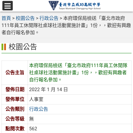
跳
至
選
主
首頁
>
校園公告
>
行政公告
>
本府環保局檢送「臺北市政府
單
要
111年員工休閒隊社桌球社活動實施計畫」1份，，歡迎有興趣
內
者自行報名參加。
容
校園公告
區
本府環保局檢送「臺北市政府111年員工休閒隊
公告主旨
社桌球社活動實施計畫」1份，，歡迎有興趣者
自行報名參加。
發佈日期
2022 年 1 月 14 日
發佈單位
人事室
公告類別
行政公告
公告等級
無
點閱次數
562