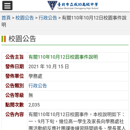
跳
至
選
主
首頁
>
校園公告
>
行政公告
>
有關110年10月12日校園事件說
單
要
明
內
校園公告
容
區
公告主旨
有關110年10月12日校園事件說明
發佈日期
2021 年 10 月 15 日
發佈單位
學務處
公告類別
行政公告
公告等級
無
點閱次數
2,035
公告內容
有關110年10月12日校園事件，本校說明如下：
一、9月下旬，幾位高一學生及家長向學務處社
團活動組反應社團課後練習時間過多、學長罵人