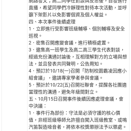
網路發文；高二同學在對談與反思後，自發進行
直播，希望同學們冷靜理性對待本次活動，並呼
籲下架影片以免影響個資及個人權益。
四、本次事件後續處理
1．立即進行受影響班級輔導、個別輔導及安全
巡視。
2．密集召開應變會議，進行積極處置。
3．邀集高一班學生及高二高三學生代表對談，
經過充份溝通討論後，互相理解對方的立場與想
法，並且發表共同聲明，公告周知。
4．預訂於10/18(一)召開「防制校園霸凌因應小
組會議」，邀請專家學者參與會議。
5．預計於10/22(五)召開社聯會，提醒各社團適
當理性的溝通，避免年級間對立。
五、10月15日召開事件後續因應處理會議，會
中決議：
1．事件行為部份：守法是必須守護的核心價
值，非經班級導師允許擅自闖入班級教室、或鳴
汽笛製造噪音者，將依本校獎懲辦法予以懲處。