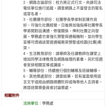
2．網路言論部份：校方將正式行文，央請司法
電信單位進行追蹤，調查網路上不當發言的匿名
或冒名者。
3．社團運作部份：社團學長學弟制若運作良
好，可強化社團經營。日後將加強指導社團學長
學弟間對話溝通、修復關係，俾利社團正向發
展。學務處也會強化預警與通報機制，並向學生
宣導可透過該管道通報衝突預警或校園(社團)衝
突。
4．生活教育部份：請導師及任課教師在課堂上
增加同學法律教育及網路倫理的素養，另於班週
會安排相關宣導或講座。
5．輔導部份：持續進行個別輔導及班級輔導。
6．其他懲處部份：調查結果，若有當面使用語
言文字或經由網路媒體貶抑或侮辱他人言詞者，
將提送獎懲委員會討論懲處。
相關附件
洽詢單位：
學務處