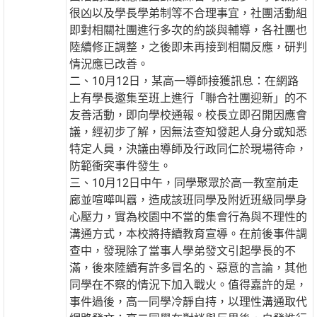
很凶以及學長學弟制等不合理事宜，社團活動組
即對相關社團進行多次的約談與輔導，各社團也
陸續修正調整，之後即未再接到相關反應，研判
情況應已改善。
二、10月12日，某高一導師接獲訊息：在網路
上有學長邀集至班上進行「聯合社團迎新」的不
友善活動，即向學校通報。校長立即召開因應會
議，經初步了解，因無法查知發起人身分或知悉
特定人員，決議由導師及行政同仁於現場待命，
防範衝突事件發生。
三、10月12日中午，同學聚眾於高一教室前走
廊並喧嘩叫囂，造成該班同學及附近班級同學身
心壓力，實為校園中不當的集會行為與不理性的
溝通方式，本校將持續教育宣導。在前後事件調
查中，發現除了當事人學弟發文引起學長的不
滿，後來陸續有許多冒名的、惡意的言論，其他
同學在不察的情況下加入戰火。值得嘉許的是，
事件過後，高一同學冷靜自持，以理性溝通取代