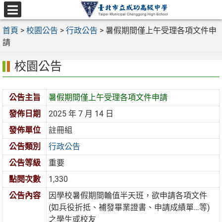
跳
至
選
主
首頁
>
校園公告
>
行政公告
>
暑假期間僅上午受理各項文件申
單
要
請
內
校園公告
容
區
公告主旨
暑假期間僅上午受理各項文件申請
發佈日期
2025 年 7 月 14 日
發佈單位
註冊組
公告類別
行政公告
公告等級
重要
點閱次數
1,330
公告內容
因學校暑假期間輪值半天班，欲申請各項文件
(如兵役折抵、補發畢業證書、申請成績單…等)
之學生或校友