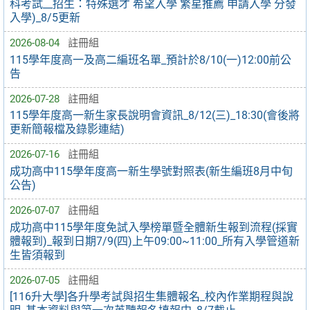
科考試__招生：特殊選才 希望入學 繁星推薦 申請入學 分發
入學)_8/5更新
2026-08-04
註冊組
115學年度高一及高二編班名單_預計於8/10(一)12:00前公
告
2026-07-28
註冊組
115學年度高一新生家長說明會資訊_8/12(三)_18:30(會後將
更新簡報檔及錄影連結)
2026-07-16
註冊組
成功高中115學年度高一新生學號對照表(新生編班8月中旬
公告)
2026-07-07
註冊組
成功高中115學年度免試入學榜單暨全體新生報到流程(採實
體報到)_報到日期7/9(四)上午09:00~11:00_所有入學管道新
生皆須報到
2026-07-05
註冊組
[116升大學]各升學考試與招生集體報名_校內作業期程與說