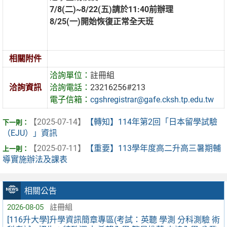
7/8(二)
~8/22(五)請於11:40前辦理
8/25(一)開始恢復正常全天班
相關附件
洽詢單位：
註冊組
洽詢資訊
洽詢電話：
23216256#213
電子信箱：
cgshregistrar@gafe.cksh.tp.edu.tw
【2025-07-14】
【轉知】114年第2回「日本留學試驗
（EJU）」資訊
【2025-07-11】
【重要】113學年度高二升高三暑期輔
導實施辦法及課表
相關公告
2026-08-05
註冊組
[116升大學]升學資訊簡章專區(考試：英聽 學測 分科測驗 術