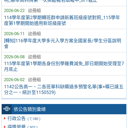
明_基本資料與第一次英聽報名填報中_8/7截止
2026-06-22
註冊組
114學年度第2學期轉班群申請新舊班級座號對照_115學年
度第1學期開始適用新班級座號
2026-06-11
註冊組
[轉知]116學年度大學多元入學方案全國家長/學生分區說明
會
2026-06-08
註冊組
115學年度第1學期各身份別學雜費減免_即日期開始受理至7
月底止
2026-06-02
註冊組
1142公告高一、二各班單科缺曠過多預警名單(事+曠已達五
分之一，統計至1150529)
依公告類別彙總
行政公告
( 7,180 )
得獎榮譽
( 302 )