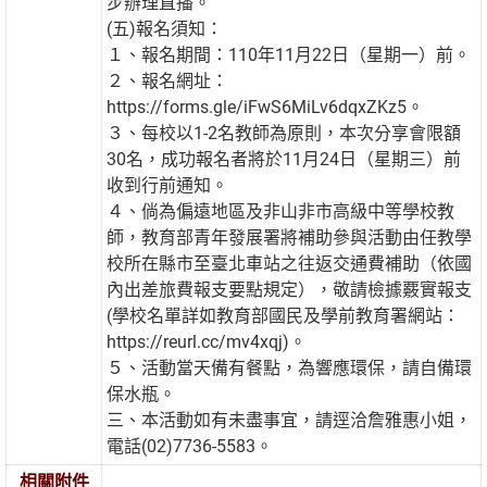
步辦理直播。
(五)報名須知：
１、報名期間：110年11月22日（星期一）前。
２、報名網址：
https://forms.gle/iFwS6MiLv6dqxZKz5。
３、每校以1-2名教師為原則，本次分享會限額
30名，成功報名者將於11月24日（星期三）前
收到行前通知。
４、倘為偏遠地區及非山非市高級中等學校教
師，教育部青年發展署將補助參與活動由任教學
校所在縣市至臺北車站之往返交通費補助（依國
內出差旅費報支要點規定），敬請檢據覈實報支
(學校名單詳如教育部國民及學前教育署網站：
https://reurl.cc/mv4xqj)。
５、活動當天備有餐點，為響應環保，請自備環
保水瓶。
三、本活動如有未盡事宜，請逕洽詹雅惠小姐，
電話(02)7736-5583。
相關附件