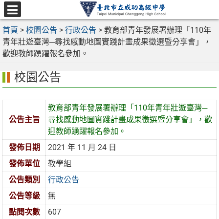
跳
至
選
主
首頁
>
校園公告
>
行政公告
>
教育部青年發展署辦理「110年
單
要
青年壯遊臺灣─尋找感動地圖實踐計畫成果徵選暨分享會」，
內
歡迎教師踴躍報名參加。
容
校園公告
區
教育部青年發展署辦理「110年青年壯遊臺灣─
公告主旨
尋找感動地圖實踐計畫成果徵選暨分享會」，歡
迎教師踴躍報名參加。
發佈日期
2021 年 11 月 24 日
發佈單位
教學組
公告類別
行政公告
公告等級
無
點閱次數
607