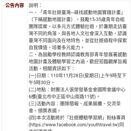
公告內容
說明：
一、「青年壯遊臺灣─尋找感動地圖實踐計畫」
（下稱感動地圖計畫），鼓勵15-35歲青年自組
團隊提案，以多元方式體驗壯遊，於暑期走訪臺
灣不同的角落，與各地人文社會深入互動，認識
臺灣不同面向及在地特色，並從壯遊過程中探索
自我價值，培養多元能力。
二、為鼓勵學校教師認識教育部青年發展署感動
地圖計畫及體驗學習之內涵，歡迎蒞臨觀摩旨揭
活動，相關資訊如下：
(一)日期：110年11月28日(星期日)上午9時至下
午5時30分。
(二)地點：財團法人張榮發基金會國際會議中心
6樓(臺北市中正區中山南路11號)。
(三)活動內容：團隊簡報、成果展攤、交流茶
會、頒獎表揚。
(四)本次活動將於「壯遊體驗學習網」粉絲專頁
(https://www.facebook.com/youthtravel.tw)同