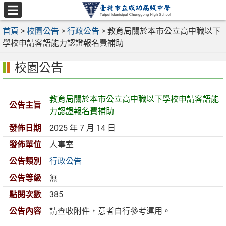
跳
至
選
主
首頁
>
校園公告
>
行政公告
>
教育局關於本市公立高中職以下
單
要
學校申請客語能力認證報名費補助
內
校園公告
容
區
教育局關於本市公立高中職以下學校申請客語能
公告主旨
力認證報名費補助
發佈日期
2025 年 7 月 14 日
發佈單位
人事室
公告類別
行政公告
公告等級
無
點閱次數
385
公告內容
請查收附件，意者自行參考運用。