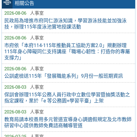
相關公告
2026-08-06
人事室
民政局為增進市府同仁游泳知識，學習游泳技能並加強泳
技，辦理115年度泳池實地授課活動
2026-08-06
人事室
市府依「本府114-115年推動員工協助方案2.0」規劃辦理
115年身心障礙同仁支持講座「職場心韌性：打造你的專屬
支撐力」
2026-08-06
人事室
公訓處檢送115年「發展職能系列」9月份一般班期資訊
2026-08-03
人事室
保訓會辦理115年公務人員行政中立數位學習暨抽獎活動之
指定課程，業於「e 等公務園+學習平臺」上架
2026-08-03
人事室
教育局請本校善用多元管道宣導身心調適假規定及北市教師
研習中心提供教師免費諮商輔導管道
2026-07-25
人事室