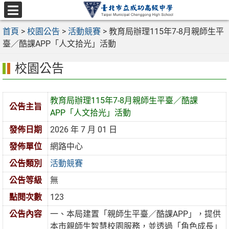
跳
至
選
主
首頁
>
校園公告
>
活動競賽
>
教育局辦理115年7-8月親師生平
單
要
臺／酷課APP「人文拾光」活動
內
校園公告
容
區
教育局辦理115年7-8月親師生平臺／酷課
公告主旨
APP「人文拾光」活動
發佈日期
2026 年 7 月 01 日
發佈單位
網路中心
公告類別
活動競賽
公告等級
無
點閱次數
123
公告內容
一、本局建置「親師生平臺／酷課APP」，提供
本市親師生智慧校園服務，並透過「角色成長」