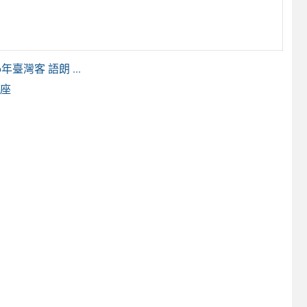
灣客 語朗 ...
講座