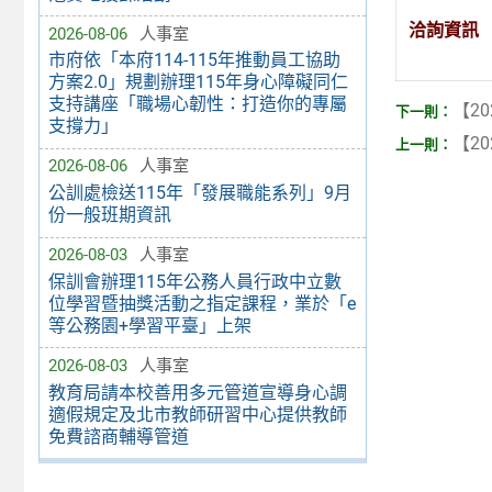
洽詢資訊
2026-08-06
人事室
市府依「本府114-115年推動員工協助
方案2.0」規劃辦理115年身心障礙同仁
支持講座「職場心韌性：打造你的專屬
【20
支撐力」
【20
2026-08-06
人事室
公訓處檢送115年「發展職能系列」9月
份一般班期資訊
2026-08-03
人事室
保訓會辦理115年公務人員行政中立數
位學習暨抽獎活動之指定課程，業於「e
等公務園+學習平臺」上架
2026-08-03
人事室
教育局請本校善用多元管道宣導身心調
適假規定及北市教師研習中心提供教師
免費諮商輔導管道