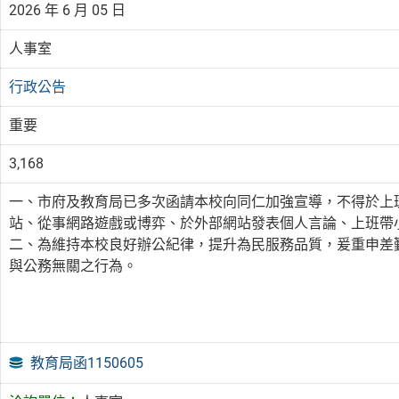
2026 年 6 月 05 日
人事室
行政公告
重要
3,168
一、市府及教育局已多次函請本校向同仁加強宣導，不得於上
站、從事網路遊戲或博弈、於外部網站發表個人言論、上班帶
二、為維持本校良好辦公紀律，提升為民服務品質，爰重申差
與公務無關之行為。
教育局函1150605