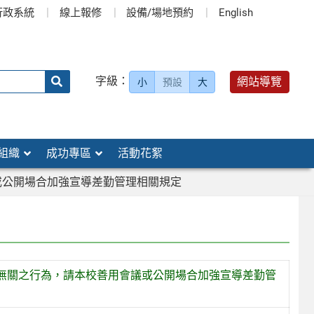
行政系統
線上報修
設備/場地預約
English
送出
字級：
網站導覽
小
預設
大
搜
尋：
組織
成功專區
活動花絮
或公開場合加強宣導差勤管理相關規定
無關之行為，請本校善用會議或公開場合加強宣導差勤管