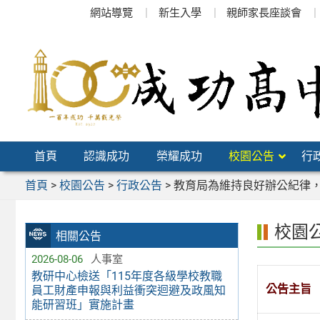
跳
網站導覽
新生入學
親師家長座談會
至
主
要
內
容
區
首頁
認識成功
榮耀成功
校園公告
行
首頁
>
校園公告
>
行政公告
>
教育局為維持良好辦公紀律
校園
相關公告
2026-08-06
人事室
教研中心檢送「115年度各級學校教職
公告主旨
員工財產申報與利益衝突迴避及政風知
能研習班」實施計畫