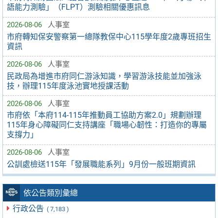
語能力測驗」（FLPT）測驗相關優惠訊息
2026-08-06
人事室
市府轉知保安警察第一總隊教保中心115學年度2歲專班招生
資訊
2026-08-06
人事室
民政局為增進市府同仁游泳知識，學習游泳技能並加強泳
技，辦理115年度泳池實地授課活動
2026-08-06
人事室
市府依「本府114-115年推動員工協助方案2.0」規劃辦理
115年身心障礙同仁支持講座「職場心韌性：打造你的專屬
支撐力」
2026-08-06
人事室
公訓處檢送115年「發展職能系列」9月份一般班期資訊
依公告類別彙總
行政公告
( 7,183 )