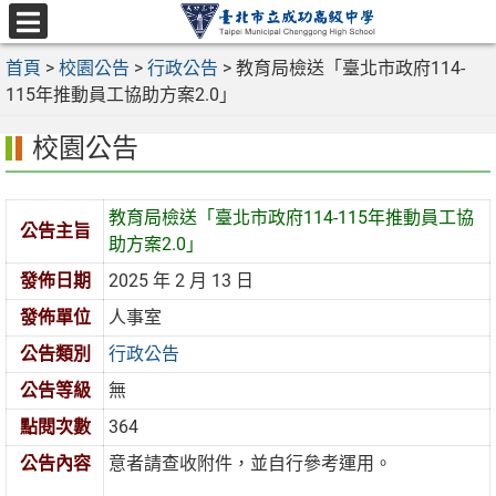
跳
至
選
主
首頁
>
校園公告
>
行政公告
>
教育局檢送「臺北市政府114-
單
要
115年推動員工協助方案2.0」
內
校園公告
容
區
教育局檢送「臺北市政府114-115年推動員工協
公告主旨
助方案2.0」
發佈日期
2025 年 2 月 13 日
發佈單位
人事室
公告類別
行政公告
公告等級
無
點閱次數
364
公告內容
意者請查收附件，並自行參考運用。