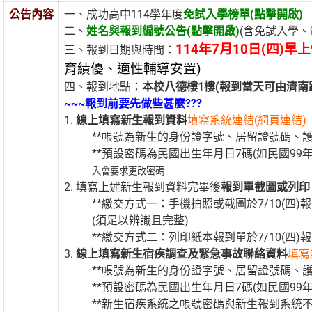
公告內容
一、成功高中114學年度
免試入學榜單(點擊開啟)
二、
姓名與報到編號公告(點擊開啟
)
(含免試入學
114年7月10日(四)早
三、報到日期與時間：
育績優、適性輔導安置)
四、報到地點：
本校八德樓1樓(報到當天可由濟南
~~~
報到前要先做些甚麼???
1.
線上填寫新生報到資料
填寫系統連結(網頁連結
)
**帳號為新生的身份證字號、居留證號碼、
**預設密碼為民國出生年月日7碼(如民國99年9
入會要求更改密碼
2. 填寫上述新生報到資料完畢後
報到單截圖或列印
**繳交方式一：手機拍照或截圖於7/10(四
(須足以辨識且完整)
**繳交方式二：列印紙本報到單於7/10(四)
3.
線上填寫新生宿疾調查及緊急事故聯絡資料
填寫
**帳號為新生的身份證字號、居留證號碼、
**預設密碼為民國出生年月日7碼(如民國99年9
**新生宿疾系統之帳號密碼與新生報到系統不