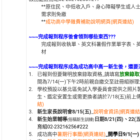
**原住民、中低收入戶、身心障礙學生或人
需求則免繳
**
成功高中學雜費補助說明網頁(網頁連結)
~~~完成報到程序後
會領到哪些東西???
完成報到收執單、英文科暑假作業單字表、英
材
~~~
完成報到程序成為成功高中高一新生後，還要注
已報到但要聲明放棄錄取資格_請填寫
放棄錄取
間為7/14(一)下午2時前親自繳交至註冊組辦
學校預設以基北區免試入學委員會提供之照片
生、鑑定安置生或需更換者請於7/18(五)前上
結)
新生家長說明會8/15(五)
_
說明會資訊(網頁連結
新生始業輔導
日期8/21(四)、22(五
(俗稱新生訓練)
育組02-23216256#222
成功高中
暑期行事曆(網頁連結)
_開學日9/1(一)