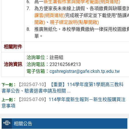
高一
新生暑假作業與開學考範圍(網頁連結)
為方便家長未來線上請假、各項繳費與缺曠查
課雲(網頁連結)
完成親子綁定並下載使用”酷課A
開啟)
、
親子綁定說明(點擊開啟)
推廣無紙化，本校學雜費繳納一律採用校園繳
單。
相關附件
洽詢單位：
註冊組
洽詢資訊
洽詢電話：
23216256#213
電子信箱：
cgshregistrar@gafe.cksh.tp.edu.tw
【2025-07-10】
【重要】114學年度第1學期高三教科
書單公告、驗書退書申請及相關 ...
【2025-07-09】
114學年度新生報到－新生校服購買注
意事項
相關公告