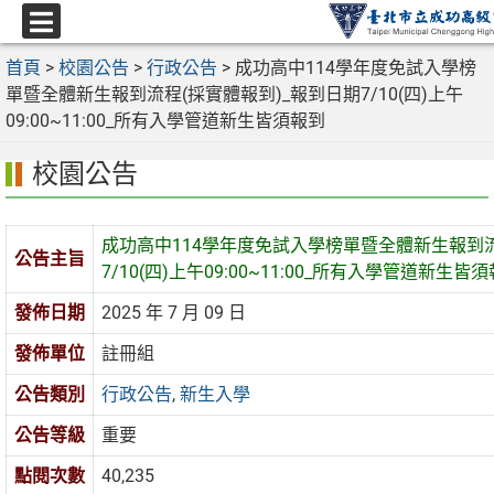
跳
至
選
主
首頁
>
校園公告
>
行政公告
>
成功高中114學年度免試入學榜
單
要
單暨全體新生報到流程(採實體報到)_報到日期7/10(四)上午
內
09:00~11:00_所有入學管道新生皆須報到
容
校園公告
區
成功高中114學年度免試入學榜單暨全體新生報到流
公告主旨
7/10(四)上午09:00~11:00_所有入學管道新生皆
發佈日期
2025 年 7 月 09 日
發佈單位
註冊組
公告類別
行政公告
,
新生入學
公告等級
重要
點閱次數
40,235