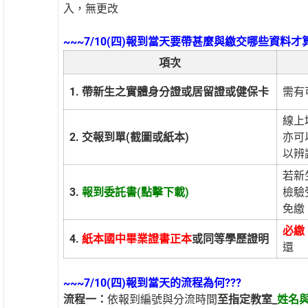
入，無更改
~~~7/10(四
)報到當天要帶甚麼與繳交哪些資料才算
項次
1. 帶新生之實體身分證或居留證或健保卡
需有
線上
2. 交報到單(截圖或紙本)
亦可
以辨
若新
3.
報到委託書(點擊下載)
檢驗
免繳
必繳
4.
紙本國中畢業證書正本
或同等學歷證明
還
~~~7/10(四)報到當天的流程為何???
流程一：
依報到編號與分流時間
至指定教室_
姓名