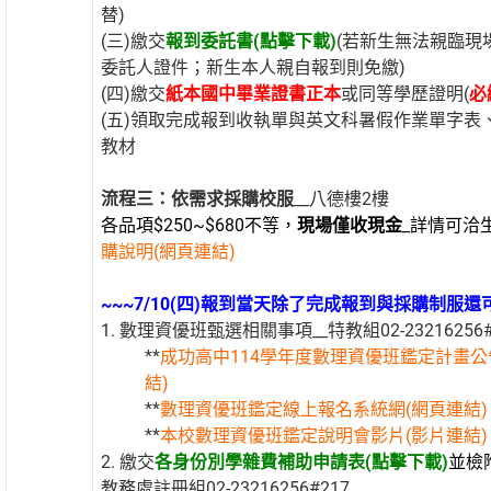
替)
(三)繳交
報到委託書(點擊下載)
(若新生無法親臨現
委託人證件；新生本人親自報到則免繳)
(四)繳交
紙本國中畢業證書正本
或同等學歷證明(
必
(五)領取完成報到收執單與英文科暑假作業單字表
教材
流程三：依需求採購校服
__八德樓2樓
各品項$250~$680不等，
現場僅收現金
_詳情可洽生輔
購說明(網頁連結)
~~~7/10(四
)報到當天除了完成報到與採購制服還可
1. 數理資優班甄選相關事項__特教組02-23216256#
**
成功高中114學年度數理資優班鑑定計畫公
結)
**
數理資優班鑑定線上報名系統網(網頁連結)
**
本校數理資優班鑑定說明會影片(影片連結)
2. 繳交
各身份別學雜費補助申請表(點擊下載)
並檢
教務處註冊組02-23216256#217