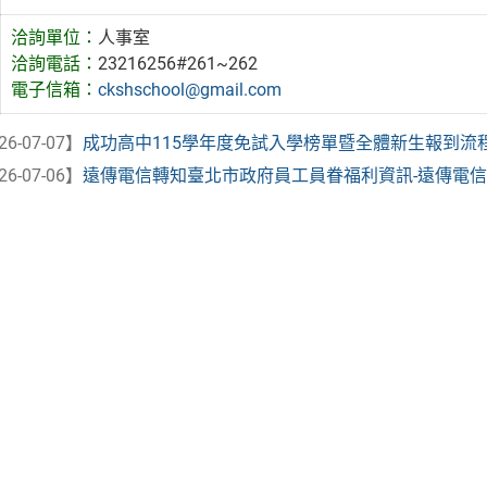
洽詢單位：
人事室
洽詢電話：
23216256#261~262
電子信箱：
ckshschool@gmail.com
26-07-07】
成功高中115學年度免試入學榜單暨全體新生報到流程(採
26-07-06】
遠傳電信轉知臺北市政府員工員眷福利資訊-遠傳電信