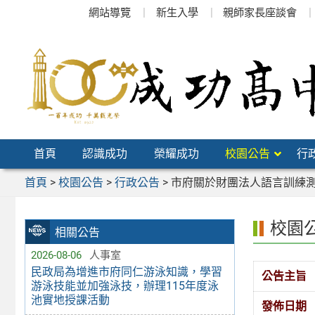
跳
網站導覽
新生入學
親師家長座談會
至
主
要
內
容
區
首頁
認識成功
榮耀成功
校園公告
行
首頁
>
校園公告
>
行政公告
>
市府關於財團法人語言訓練
校園
相關公告
2026-08-06
人事室
民政局為增進市府同仁游泳知識，學習
公告主旨
游泳技能並加強泳技，辦理115年度泳
池實地授課活動
發佈日期