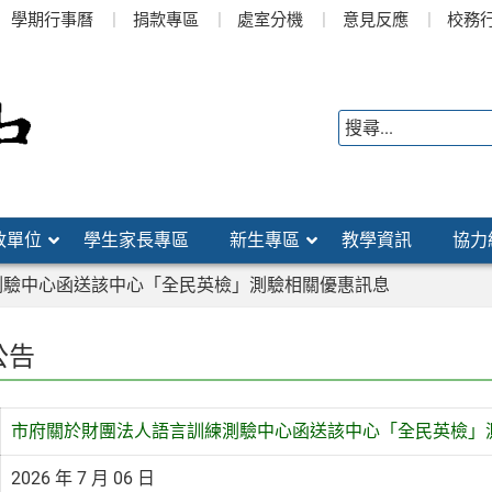
學期行事曆
捐款專區
處室分機
意見反應
校務
政單位
學生家長專區
新生專區
教學資訊
協力
測驗中心函送該中心「全民英檢」測驗相關優惠訊息
公告
市府關於財團法人語言訓練測驗中心函送該中心「全民英檢」
2026 年 7 月 06 日