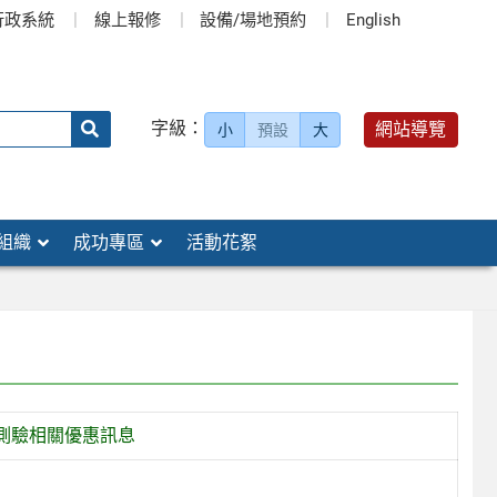
行政系統
線上報修
設備/場地預約
English
送出
字級：
網站導覽
小
預設
大
搜
尋：
組織
成功專區
活動花絮
測驗相關優惠訊息