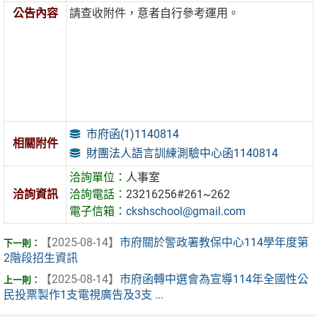
公告內容
請查收附件，意者自行參考運用。
市府函(1)1140814
相關附件
財團法人語言訓練測驗中心函1140814
洽詢單位：
人事室
洽詢資訊
洽詢電話：
23216256#261~262
電子信箱：
ckshschool@gmail.com
【2025-08-14】
市府關於警政署教保中心114學年度第
2階段招生資訊
【2025-08-14】
市府函轉中選會為宣導114年全國性公
民投票製作1支電視廣告及3支 ...