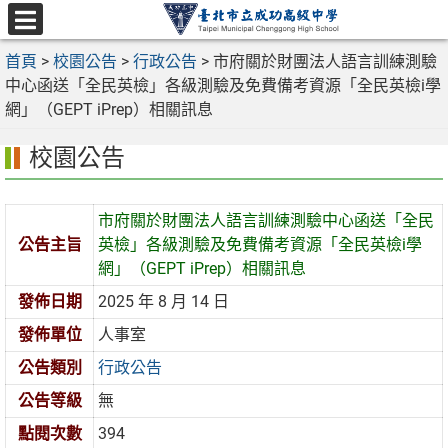
跳
至
選
主
首頁
>
校園公告
>
行政公告
>
市府關於財團法人語言訓練測驗
單
要
中心函送「全民英檢」各級測驗及免費備考資源「全民英檢i學
內
網」（GEPT iPrep）相關訊息
容
校園公告
區
市府關於財團法人語言訓練測驗中心函送「全民
公告主旨
英檢」各級測驗及免費備考資源「全民英檢i學
網」（GEPT iPrep）相關訊息
發佈日期
2025 年 8 月 14 日
發佈單位
人事室
公告類別
行政公告
公告等級
無
點閱次數
394