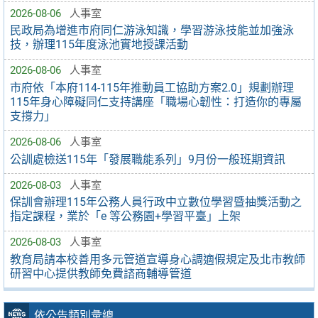
2026-08-06
人事室
民政局為增進市府同仁游泳知識，學習游泳技能並加強泳
技，辦理115年度泳池實地授課活動
2026-08-06
人事室
市府依「本府114-115年推動員工協助方案2.0」規劃辦理
115年身心障礙同仁支持講座「職場心韌性：打造你的專屬
支撐力」
2026-08-06
人事室
公訓處檢送115年「發展職能系列」9月份一般班期資訊
2026-08-03
人事室
保訓會辦理115年公務人員行政中立數位學習暨抽獎活動之
指定課程，業於「e 等公務園+學習平臺」上架
2026-08-03
人事室
教育局請本校善用多元管道宣導身心調適假規定及北市教師
研習中心提供教師免費諮商輔導管道
依公告類別彙總