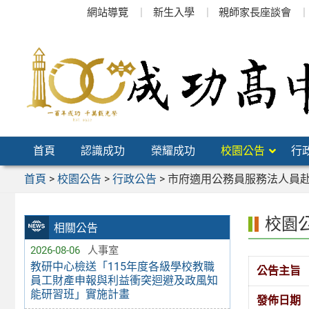
跳
網站導覽
新生入學
親師家長座談會
至
主
要
內
容
區
首頁
認識成功
榮耀成功
校園公告
行
首頁
>
校園公告
>
行政公告
>
市府適用公務員服務法人員
校園
相關公告
2026-08-06
人事室
教研中心檢送「115年度各級學校教職
公告主旨
員工財產申報與利益衝突迴避及政風知
能研習班」實施計畫
發佈日期