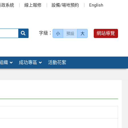
行政系統
線上報修
設備/場地預約
English
送出
字級：
網站導覽
小
預設
大
搜
尋：
組織
成功專區
活動花絮