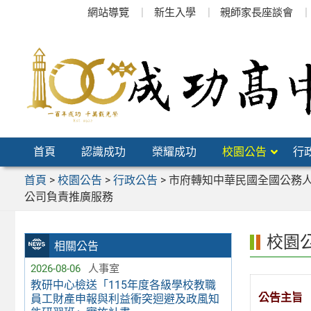
跳
網站導覽
新生入學
親師家長座談會
至
主
要
內
容
區
首頁
認識成功
榮耀成功
校園公告
行
首頁
>
校園公告
>
行政公告
>
市府轉知中華民國全國公務人
公司負責推廣服務
校園
相關公告
2026-08-06
人事室
教研中心檢送「115年度各級學校教職
公告主旨
員工財產申報與利益衝突迴避及政風知