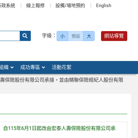
行政系統
線上報修
設備/場地預約
English
送出
字級：
網站導覽
小
預設
大
搜
尋：
組織
成功專區
活動花絮
人壽保險股份有限公司承接，並由精聯保險經紀人股份有限
自115年6月1日起改由宏泰人壽保險股份有限公司承