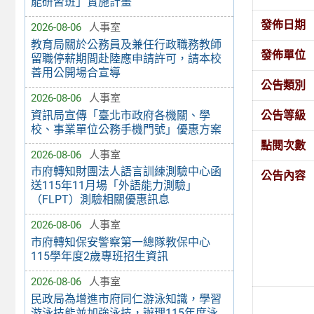
能研習班」實施計畫
發佈日期
2026-08-06
人事室
教育局關於公務員及兼任行政職務教師
發佈單位
留職停薪期間赴陸應申請許可，請本校
善用公開場合宣導
公告類別
2026-08-06
人事室
資訊局宣傳「臺北市政府各機關、學
公告等級
校、事業單位公務手機門號」優惠方案
點閱次數
2026-08-06
人事室
市府轉知財團法人語言訓練測驗中心函
公告內容
送115年11月場「外語能力測驗」
（FLPT）測驗相關優惠訊息
2026-08-06
人事室
市府轉知保安警察第一總隊教保中心
115學年度2歲專班招生資訊
2026-08-06
人事室
民政局為增進市府同仁游泳知識，學習
游泳技能並加強泳技，辦理115年度泳