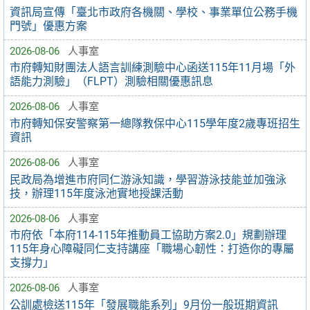
資訊局宣傳「臺北市政府各機關、學校、事業單位公務手機
門號」優惠方案
2026-08-06
人事室
市府轉知財團法人語言訓練測驗中心函送115年11月場「外
語能力測驗」（FLPT）測驗相關優惠訊息
2026-08-06
人事室
市府轉知保安警察第一總隊教保中心115學年度2歲專班招生
資訊
2026-08-06
人事室
民政局為增進市府同仁游泳知識，學習游泳技能並加強泳
技，辦理115年度泳池實地授課活動
2026-08-06
人事室
市府依「本府114-115年推動員工協助方案2.0」規劃辦理
115年身心障礙同仁支持講座「職場心韌性：打造你的專屬
支撐力」
2026-08-06
人事室
公訓處檢送115年「發展職能系列」9月份一般班期資訊