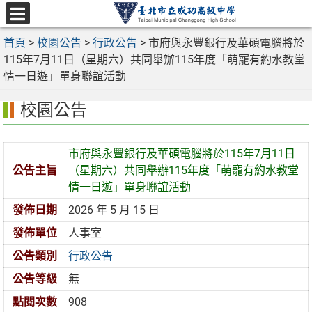
跳
至
選
主
首頁
>
校園公告
>
行政公告
>
市府與永豐銀行及華碩電腦將於
單
要
115年7月11日（星期六）共同舉辦115年度「萌寵有約水教堂
內
情一日遊」單身聯誼活動
容
校園公告
區
市府與永豐銀行及華碩電腦將於115年7月11日
公告主旨
（星期六）共同舉辦115年度「萌寵有約水教堂
情一日遊」單身聯誼活動
發佈日期
2026 年 5 月 15 日
發佈單位
人事室
公告類別
行政公告
公告等級
無
點閱次數
908