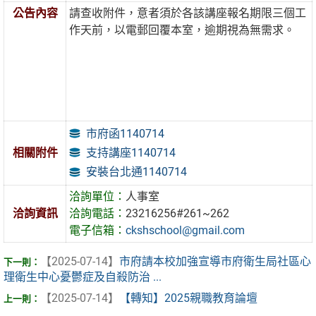
公告內容
請查收附件，意者須於各該講座報名期限三個工
作天前，以電郵回覆本室，逾期視為無需求。
市府函1140714
支持講座1140714
相關附件
安裝台北通1140714
洽詢單位：
人事室
洽詢資訊
洽詢電話：
23216256#261~262
電子信箱：
ckshschool@gmail.com
【2025-07-14】
市府請本校加強宣導市府衛生局社區心
理衛生中心憂鬱症及自殺防治 ...
【2025-07-14】
【轉知】2025親職教育論壇