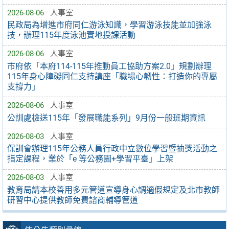
2026-08-06
人事室
民政局為增進市府同仁游泳知識，學習游泳技能並加強泳
技，辦理115年度泳池實地授課活動
2026-08-06
人事室
市府依「本府114-115年推動員工協助方案2.0」規劃辦理
115年身心障礙同仁支持講座「職場心韌性：打造你的專屬
支撐力」
2026-08-06
人事室
公訓處檢送115年「發展職能系列」9月份一般班期資訊
2026-08-03
人事室
保訓會辦理115年公務人員行政中立數位學習暨抽獎活動之
指定課程，業於「e 等公務園+學習平臺」上架
2026-08-03
人事室
教育局請本校善用多元管道宣導身心調適假規定及北市教師
研習中心提供教師免費諮商輔導管道