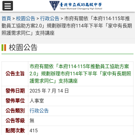
跳
至
選
主
首頁
>
校園公告
>
行政公告
>
市府有關依「本府114-115年推
單
要
動員工協助方案2.0」規劃辦理市府114年下半年「家中有長期
內
照護需求同仁」支持講座
容
校園公告
區
市府有關依「本府114-115年推動員工協助方案
公告主旨
2.0」規劃辦理市府114年下半年「家中有長期照
護需求同仁」支持講座
發佈日期
2025 年 7 月 14 日
發佈單位
人事室
公告類別
行政公告
公告等級
無
點閱次數
415