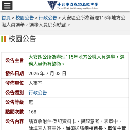
跳
至
選
主
首頁
>
校園公告
>
行政公告
>
大安區公所為辦理115年地方公
單
要
職人員選舉，選務人員仍有缺額。
內
校園公告
容
區
大安區公所為辦理115年地方公職人員選舉，選
公告主旨
務人員仍有缺額。
發佈日期
2026 年 7 月 03 日
發佈單位
人事室
公告類別
行政公告
公告等級
無
點閱次數
168
公告內容
請查收附件-登記資料卡，提醒意者，表單中，
除填表人簽章外，尚須送請
學校首長、單位主管