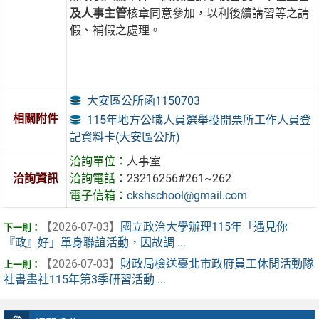
及人事主管
核章同意參加，以利後續講習等之請
假、補假之處理。
大安區公所函1150703
相關附件
115年地方公職人員選舉投開票所工作人員登
記資料卡(大安區公所)
洽詢單位：
人事室
洽詢資訊
洽詢電話：
23216256#261~262
電子信箱：
ckshschool@gmail.com
【2026-07-03】
國立政治大學辦理115年「遇見你
『政』好」單身聯誼活動，因故調 ...
【2026-07-03】
財政局檢送臺北市政府員工休閒活動隊
社書畫社115年第3季研習活動 ...