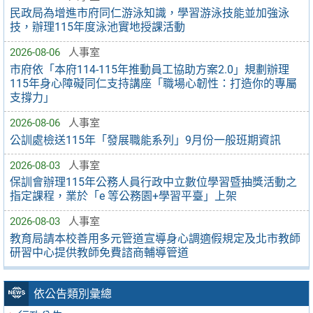
民政局為增進市府同仁游泳知識，學習游泳技能並加強泳
技，辦理115年度泳池實地授課活動
2026-08-06
人事室
市府依「本府114-115年推動員工協助方案2.0」規劃辦理
115年身心障礙同仁支持講座「職場心韌性：打造你的專屬
支撐力」
2026-08-06
人事室
公訓處檢送115年「發展職能系列」9月份一般班期資訊
2026-08-03
人事室
保訓會辦理115年公務人員行政中立數位學習暨抽獎活動之
指定課程，業於「e 等公務園+學習平臺」上架
2026-08-03
人事室
教育局請本校善用多元管道宣導身心調適假規定及北市教師
研習中心提供教師免費諮商輔導管道
依公告類別彙總