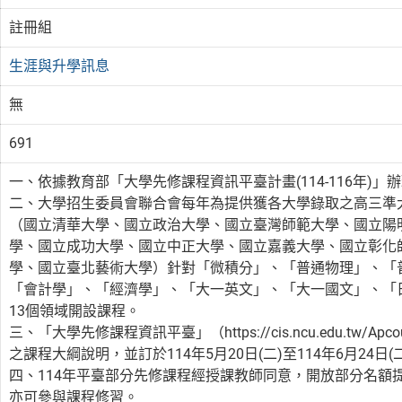
註冊組
生涯與升學訊息
無
691
一、依據教育部「大學先修課程資訊平臺計畫(114-116年)」
二、大學招生委員會聯合會每年為提供獲各大學錄取之高三準
（國立清華大學、國立政治大學、國立臺灣師範大學、國立陽
學、國立成功大學、國立中正大學、國立嘉義大學、國立彰化
學、國立臺北藝術大學）針對「微積分」、「普通物理」、「
「會計學」、「經濟學」、「大一英文」、「大一國文」、「
13個領域開設課程。
三、「大學先修課程資訊平臺」（https://cis.ncu.edu.tw/A
之課程大綱說明，並訂於114年5月20日(二)至114年6月24
四、114年平臺部分先修課程經授課教師同意，開放部分名額
亦可參與課程修習。