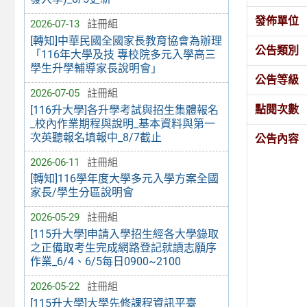
發佈單位
2026-07-13
註冊組
[轉知]中華民國全國家長教育協會為辦理
公告類別
「116年大學及技 專校院多元入學高三
學生升學輔導家長說明會」
公告等級
2026-07-05
註冊組
點閱次數
[116升大學]各升學考試與招生集體報名
_校內作業期程與說明_基本資料與第一
次英聽報名填報中_8/7截止
公告內容
2026-06-11
註冊組
[轉知]116學年度大學多元入學方案全國
家長/學生分區說明會
2026-05-29
註冊組
[115升大學]申請入學招生經各大學錄取
之正備取考生完成網路登記就讀志願序
作業_6/4、6/5每日0900~2100
2026-05-22
註冊組
[115升大學]大學先修課程資訊平臺