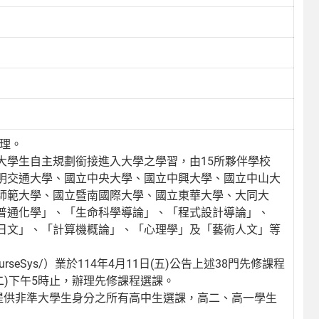
辦理。
大學生自主規劃銜接進入大學之學習，由15所夥伴學校
明交通大學、國立中央大學、國立中興大學、國立中山大
師範大學、國立暨南國際大學、國立東華大學、大同大
普通化學」、「生命科學導論」、「程式設計導論」、
日文」、「計算機概論」、「心理學」及「藝術人文」等
pcourseSys/）業於114年4月11日(五)公告上述38門先修課程
日(二)下午5時止，辦理先修課程選課。
提供非準大學生身分之所有高中生選課，高二、高一學生