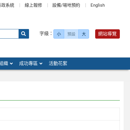
行政系統
線上報修
設備/場地預約
English
送出
字級：
網站導覽
小
預設
大
搜
尋：
組織
成功專區
活動花絮