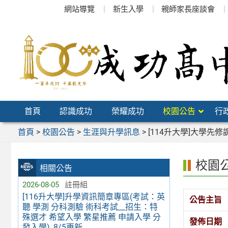
跳
網站導覽
新生入學
親師家長座談會
至
主
要
內
容
區
首頁
認識成功
榮耀成功
校園公告
行
首頁
>
校園公告
>
生涯與升學訊息
>
[114升大學]大學先
校園
相關公告
2026-08-05
註冊組
[116升大學]升學資訊簡章專區(考試：英
公告主旨
聽 學測 分科測驗 術科考試__招生：特
殊選才 希望入學 繁星推薦 申請入學 分
發佈日期
發入學)_8/5更新