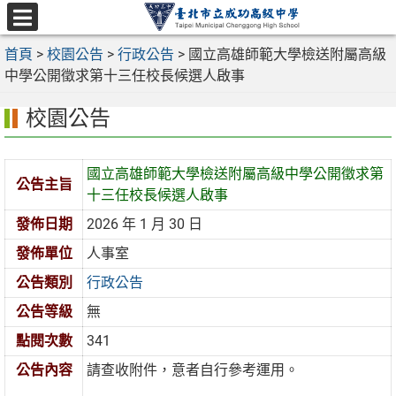
跳
至
選
主
首頁
>
校園公告
>
行政公告
>
國立高雄師範大學檢送附屬高級
單
要
中學公開徵求第十三任校長候選人啟事
內
校園公告
容
區
國立高雄師範大學檢送附屬高級中學公開徵求第
公告主旨
十三任校長候選人啟事
發佈日期
2026 年 1 月 30 日
發佈單位
人事室
公告類別
行政公告
公告等級
無
點閱次數
341
公告內容
請查收附件，意者自行參考運用。