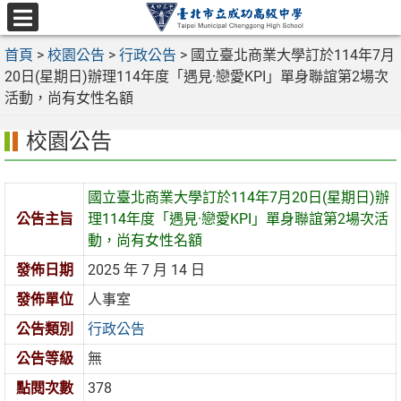
跳
至
選
主
首頁
>
校園公告
>
行政公告
>
國立臺北商業大學訂於114年7月
單
要
20日(星期日)辦理114年度「遇見·戀愛KPI」單身聯誼第2場次
內
活動，尚有女性名額
容
校園公告
區
國立臺北商業大學訂於114年7月20日(星期日)辦
公告主旨
理114年度「遇見·戀愛KPI」單身聯誼第2場次活
動，尚有女性名額
發佈日期
2025 年 7 月 14 日
發佈單位
人事室
公告類別
行政公告
公告等級
無
點閱次數
378