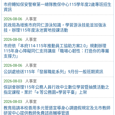
市府轉知保安警察第一總隊教保中心115學年度2歲專班招生
資訊
2026-08-06
人事室
民政局為增進市府同仁游泳知識，學習游泳技能並加強泳
技，辦理115年度泳池實地授課活動
2026-08-06
人事室
市府依「本府114-115年推動員工協助方案2.0」規劃辦理
115年身心障礙同仁支持講座「職場心韌性：打造你的專屬
支撐力」
2026-08-06
人事室
公訓處檢送115年「發展職能系列」9月份一般班期資訊
2026-08-03
人事室
保訓會辦理115年公務人員行政中立數位學習暨抽獎活動之
指定課程，業於「e 等公務園+學習平臺」上架
2026-08-03
人事室
教育局請本校善用多元管道宣導身心調適假規定及北市教師
研習中心提供教師免費諮商輔導管道