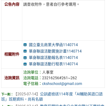
公告內容
請查收附件，意者自行參考運用。
國立臺北商業大學函1140714
單身聯誼活動實施計畫1140714
相關附件
單身聯誼活動報名表1140714
單身聯誼活動行程表1140714
洽詢單位：
人事室
洽詢資訊
洽詢電話：
23216256#261~262
電子信箱：
ckshschool@gmail.com
【2025-07-14】
公訓處檢送114年度「AI輔助英語口語
班」班期資料，尚有名額