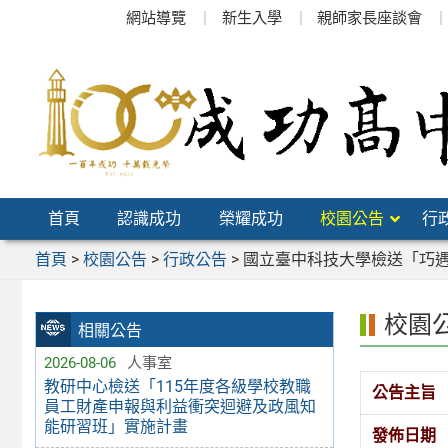
跳
網站導覽
新生入學
親師家長座談會
至
主
要
內
容
區
首頁
認識成功
榮耀成功
校園公告
行
首頁
>
校園公告
>
行政公告
>
國立臺中科技大學檢送「巧
校園
相關公告
2026-08-06
人事室
教研中心檢送「115年度各級學校教職
公告主旨
員工財產申報與利益衝突迴避及政風知
能研習班」實施計畫
發佈日期