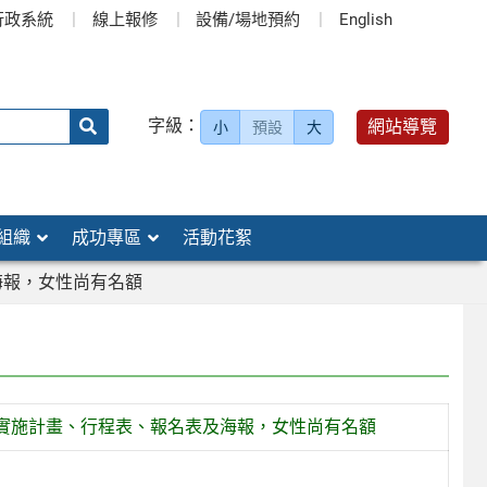
行政系統
線上報修
設備/場地預約
English
送出
字級：
網站導覽
小
預設
大
搜
尋：
組織
成功專區
活動花絮
海報，女性尚有名額
實施計畫、行程表、報名表及海報，女性尚有名額