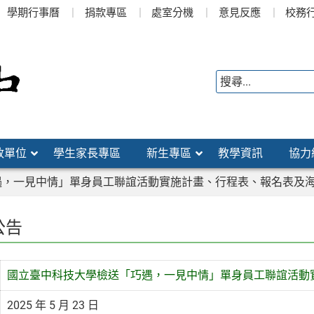
學期行事曆
捐款專區
處室分機
意見反應
校務
政單位
學生家長專區
新生專區
教學資訊
協力
遇，一見中情」單身員工聯誼活動實施計畫、行程表、報名表及
公告
國立臺中科技大學檢送「巧遇，一見中情」單身員工聯誼活動
2025 年 5 月 23 日