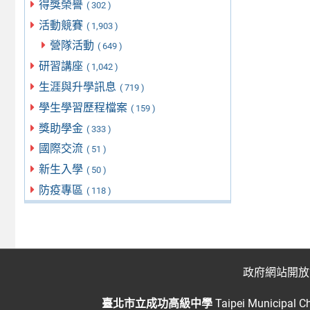
得獎榮譽
( 302 )
活動競賽
( 1,903 )
營隊活動
( 649 )
研習講座
( 1,042 )
生涯與升學訊息
( 719 )
學生學習歷程檔案
( 159 )
獎助學金
( 333 )
國際交流
( 51 )
新生入學
( 50 )
防疫專區
( 118 )
政府網站開放
臺北市立成功高級中學
Taipei Municipal C