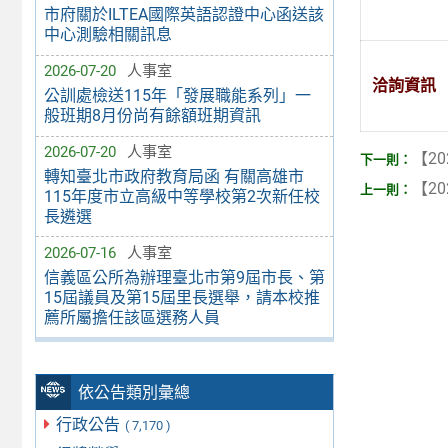
市府關於ILTEA國際英語認證中心函送該
中心測驗相關訊息
2026-07-20
人事室
洽詢資訊
公訓處檢送115年「發展職能系列」一
般班期8月份尚有餘額班期資訊
2026-07-20
人事室
【20
轉知臺北市政府教育局函 有關高雄市
【20
115年度市立高級中等學校第2次新任校
長遴選
2026-07-16
人事室
信義區公所為辦理臺北市第9屆市長、第
15屆議員及第15屆里長選舉，請本校推
薦所屬擔任該區選務人員
依公告類別彙總
行政公告
( 7,170 )