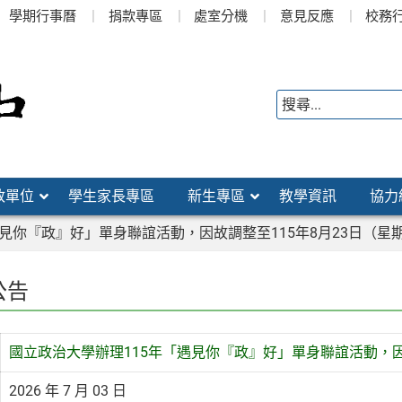
學期行事曆
捐款專區
處室分機
意見反應
校務
政單位
學生家長專區
新生專區
教學資訊
協力
遇見你『政』好」單身聯誼活動，因故調整至115年8月23日（星
公告
國立政治大學辦理115年「遇見你『政』好」單身聯誼活動，因
2026 年 7 月 03 日