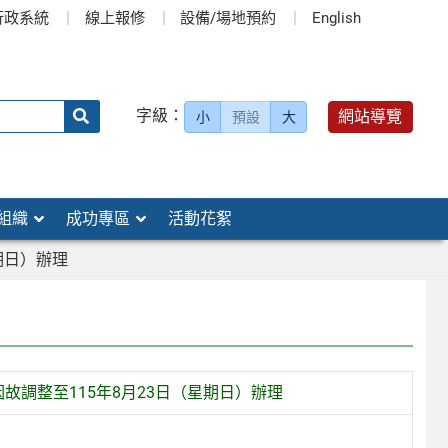
行政系統
線上報修
設備/場地預約
English
送出
字級：
網站導覽
小
預設
大
搜
尋：
組織
成功專區
活動花絮
期日）辦理
故調整至115年8月23日（星期日）辦理