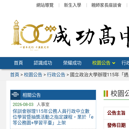
跳
網站導覽
新生入學
親師家長座談會
至
主
要
內
容
區
首頁
認識成功
榮耀成功
校園公告
行
首頁
>
校園公告
>
行政公告
>
國立政治大學辦理115年「
校園
相關公告
2026-08-03
人事室
保訓會辦理115年公務人員行政中立數
公告主旨
位學習暨抽獎活動之指定課程，業於「e
等公務園+學習平臺」上架
發佈日期