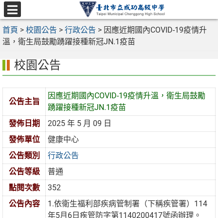
跳
至
選
主
首頁
>
校園公告
>
行政公告
>
因應近期國內COVID-19疫情升
單
要
溫，衛生局鼓勵踴躍接種新冠JN.1疫苗
內
校園公告
容
區
因應近期國內COVID-19疫情升溫，衛生局鼓勵
公告主旨
踴躍接種新冠JN.1疫苗
發佈日期
2025 年 5 月 09 日
發佈單位
健康中心
公告類別
行政公告
公告等級
普通
點閱次數
352
公告內容
1.依衛生福利部疾病管制署（下稱疾管署）114
年5月6日疾管防字第1140200417號函辦理。