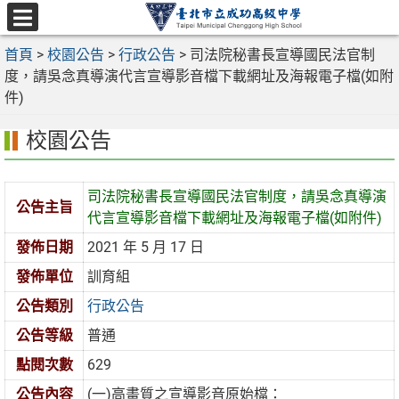
跳
至
選
主
首頁
>
校園公告
>
行政公告
>
司法院秘書長宣導國民法官制
單
要
度，請吳念真導演代言宣導影音檔下載網址及海報電子檔(如附
內
件)
容
校園公告
區
司法院秘書長宣導國民法官制度，請吳念真導演
公告主旨
代言宣導影音檔下載網址及海報電子檔(如附件)
發佈日期
2021 年 5 月 17 日
發佈單位
訓育組
公告類別
行政公告
公告等級
普通
點閱次數
629
公告內容
(一)高畫質之宣導影音原始檔：