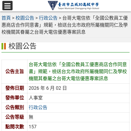
跳
至
選
主
首頁
>
校園公告
>
行政公告
>
台哥大電信依「全國公教員工優
單
要
惠商店合作同意書」規範，檢送台北市政府所屬機關同仁及學
內
校機關其眷屬之台哥大電信優惠專案訊息
容
校園公告
區
台哥大電信依「全國公教員工優惠商店合作同意
公告主旨
書」規範，檢送台北市政府所屬機關同仁及學校
機關其眷屬之台哥大電信優惠專案訊息
發佈日期
2026 年 6 月 02 日
發佈單位
人事室
公告類別
行政公告
公告等級
無
點閱次數
157