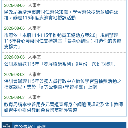
2026-08-06
人事室
民政局為增進市府同仁游泳知識，學習游泳技能並加強泳
技，辦理115年度泳池實地授課活動
2026-08-06
人事室
市府依「本府114-115年推動員工協助方案2.0」規劃辦理
115年身心障礙同仁支持講座「職場心韌性：打造你的專屬
支撐力」
2026-08-06
人事室
公訓處檢送115年「發展職能系列」9月份一般班期資訊
2026-08-03
人事室
保訓會辦理115年公務人員行政中立數位學習暨抽獎活動之
指定課程，業於「e 等公務園+學習平臺」上架
2026-08-03
人事室
教育局請本校善用多元管道宣導身心調適假規定及北市教師
研習中心提供教師免費諮商輔導管道
依公告類別彙總