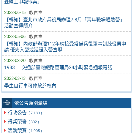
查線上申報作業」
2023-06-15
教官室
【轉知】臺北市政府兵役局辦理7-8月「青年職場體驗營」
活動宣傳簡介
2023-05-06
教官室
【轉知】內政部辦理112年應接受常備兵役軍事訓練役男申
請 優先入營或延緩入營宣導
2023-03-20
教官室
1933──交通部臺灣鐵路管理局24小時緊急通報電話
2023-03-13
教官室
學生自行車可停放於校內
依公告類別彙總
行政公告
( 7,180 )
得獎榮譽
( 302 )
活動競賽
( 1,905 )