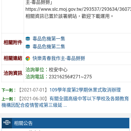
主-毒品掰掰」
https://www.slc.moj.gov.tw/293537/293634/360
相關資訊已置於該署網站，歡迎下載運用。
毒品危機第一集
相關附件
毒品危機第二集
快樂青春我作主-毒品掰掰
相關連結
洽詢單位：
校安中心
洽詢資訊
洽詢電話：
23216256#271~275
【2021-07-01】
109學年度第2學期休業式取消辦理
【2021-06-30】
有關全國高級中等以下學校及各類教育
機構因配合疫情警戒第三級延 ...
相關公告