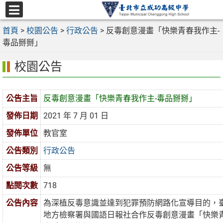
跳
至
選
主
首頁
>
校園公告
>
行政公告
>
反毒創意漫畫「快樂青春我作主-
單
要
毒品掰掰」
內
校園公告
容
區
公告主旨
反毒創意漫畫「快樂青春我作主-毒品掰掰」
發佈日期
2021 年 7 月 01 日
發佈單位
教官室
公告類別
行政公告
公告等級
無
點閱次數
718
公告內容
為深植反毒意識並達到犯罪預防網路化宣導目的，
地方檢察署與國語日報社合作反毒創意漫畫「快樂