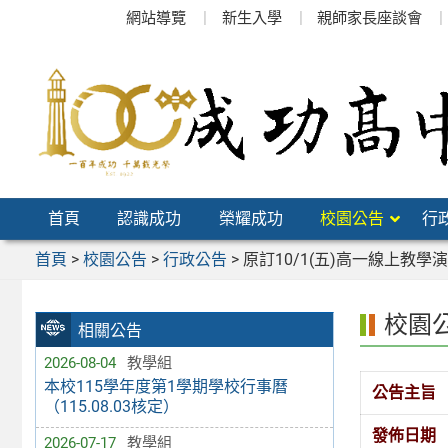
跳
網站導覽
新生入學
親師家長座談會
至
主
要
內
容
區
首頁
認識成功
榮耀成功
校園公告
行
首頁
>
校園公告
>
行政公告
>
原訂10/1(五)高一線上教
校園
相關公告
2026-08-04
教學組
本校115學年度第1學期學校行事曆
公告主旨
（115.08.03核定）
發佈日期
2026-07-17
教學組