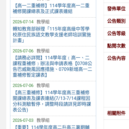
【高一二重補修】114學年度高一二重
發佈單位
補修開課總表及正式課表連結
公告類別
2026-07-14
教學組
轉知教育部辦理「115年度高級中等學
公告等級
校原住民族語文教學支援老師培訓實施
計畫」
點閱次數
2026-07-06
教學組
【請務必詳閱】114學年度﹝高一、二
公告內容
課程重補修﹞辦法與申請表格【0708公
告巴威颱風因應措施、0709新增高一二
重補修暫定課表】
2026-07-06
教學組
【高三重補修】114學年度高三重補修
開課總表及課表連結(7/13-7/14課程因
分科測驗暫停，調整時段請詳見即時課
表公告)
相關附件
2026-07-03
教學組
【重要】114學年度高二升高三暑期輔