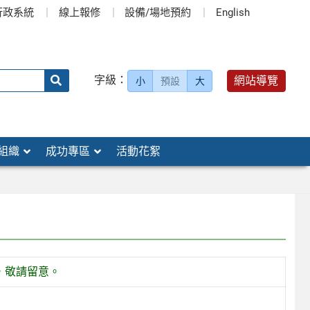
行政系統
線上報修
設備/場地預約
English
送出
字級：
網站導覽
小
預設
大
搜
尋：
組織
成功專區
活動花絮
，敬請留意。