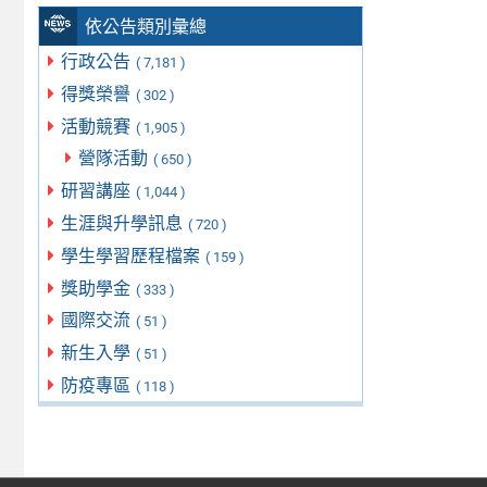
依公告類別彙總
行政公告
( 7,181 )
得獎榮譽
( 302 )
活動競賽
( 1,905 )
營隊活動
( 650 )
研習講座
( 1,044 )
生涯與升學訊息
( 720 )
學生學習歷程檔案
( 159 )
獎助學金
( 333 )
國際交流
( 51 )
新生入學
( 51 )
防疫專區
( 118 )